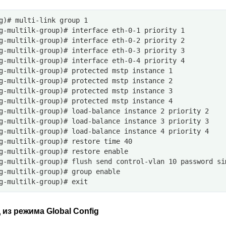
g)# multi-link group 1
g-multilk-group)# interface eth-0-1 priority 1
g-multilk-group)# interface eth-0-2 priority 2
g-multilk-group)# interface eth-0-3 priority 3
g-multilk-group)# interface eth-0-4 priority 4
g-multilk-group)# protected mstp instance 1
g-multilk-group)# protected mstp instance 2
g-multilk-group)# protected mstp instance 3
g-multilk-group)# protected mstp instance 4
g-multilk-group)# load-balance instance 2 priority 2
g-multilk-group)# load-balance instance 3 priority 3
g-multilk-group)# load-balance instance 4 priority 4
g-multilk-group)# restore time 40
g-multilk-group)# restore enable 
g-multilk-group)# flush send control-vlan 10 password si
g-multilk-group)# group enable 
g-multilk-group)# exit
из режима Global Config