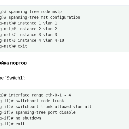
g)# spanning-tree mode mstp
g)# spanning-tree mst configuration
g-mst)# instance 1 vlan 1
g-mst)# instance 2 vlan 2
g-mst)# instance 3 vlan 3
g-mst)# instance 4 vlan 4-10
g-mst)# exit
ойка портов
е “Switch1”:
g)# interface range eth-0-1 - 4
g-if)# switchport mode trunk
g-if)# switchport trunk allowed vlan all
g-if)# spanning-tree port disable
g-if)# no shutdown
g-if)# exit