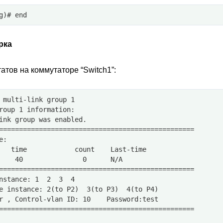
g)# end
рка
атов на коммутаторе “Switch1”:
 multi-link group 1
roup 1 information:
ink group was enabled.
=================================================
e: 
   time            count    Last-time 
    40               0      N/A
=================================================
nstance: 1  2  3  4  
e instance: 2(to P2)  3(to P3)  4(to P4)  
r , Control-vlan ID: 10    Password:test 
=================================================