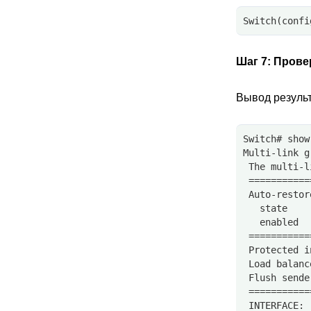
Switch(confi
Шаг 7:
Прове
Вывод результ
Switch# show
Multi-link g
 The multi-l
 ===========
 Auto-restor
   state    
   enabled  
 ===========
 Protected i
 Load balanc
 Flush sende
 ===========
 INTERFACE: