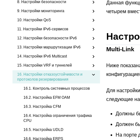
8. Настройки безопасности
Данная функци
9. Настройки мониторинга
четырем вмест
10. Настройки QoS
11. Настройки IPv6-сервисов
Настро
12. Настройки безопасности IPv6
13. Настройки маршрутизации IPv6
Multi-Link
14. Настройки IPv6 Multicast
Ниже показана
15. Настройки VRF и туннелей
конфигурацией
16.
Настройки отказоустойчивости и
протоколов резервирования
16.1. Контроль системных процессов
Для настройк
16.2. Настройка EFM OAM
следующие на
16.3. Настройка CFM
Должны б
16.4. Настройка ограничения трафика
CPU
Должен бы
16.5. Настройка UDLD
На порте 
16.6. Настройка ERPS