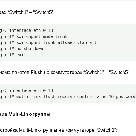
х “Switch1” – “Switch5”:
g)# interface eth-0-13
g-if)# switchport mode trunk
g-if)# switchport trunk allowed vlan all
g-if)# no shutdown
g-if)# exit
ема пакетов Flush на коммутаторах “Switch1” – “Switch5”:
g)# interface eth-0-13
g-if)# multi-link flush receive control-vlan 10 password
ие Multi-Link-группы
стройка Multi-Link-группы на коммутаторе “Switch1”: