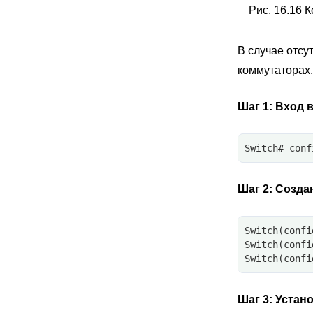
Рис. 16.16 
В случае отсу
коммутаторах.
Шаг 1:
Вход в
Switch# conf
Шаг 2:
Созда
Switch(confi
Switch(confi
Switch(confi
Шаг 3:
Устано