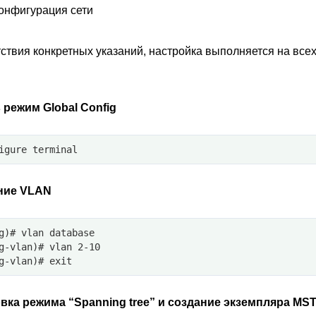
Конфигурация сети
тствия конкретных указаний, настройка выполняется на все
 режим Global Config
igure terminal
ние VLAN
g)# vlan database
g-vlan)# vlan 2-10
g-vlan)# exit
вка режима “Spanning tree” и создание экземпляра MS