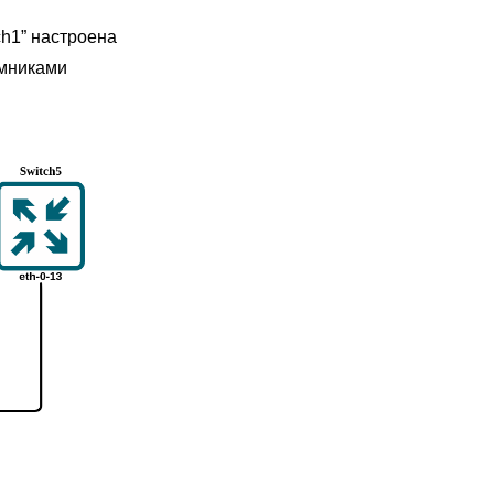
h1” настроена
емниками