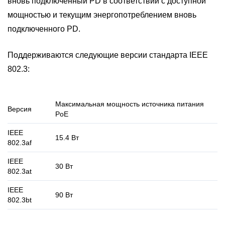
вновь подключенный PD в соответствии с доступной
мощностью и текущим энергопотреблением вновь
подключенного PD.
Поддерживаются следующие версии стандарта IEEE
802.3:
Максимальная мощность источника питания
Версия
PoE
IEEE
15.4 Вт
802.3af
IEEE
30 Вт
802.3at
IEEE
90 Вт
802.3bt