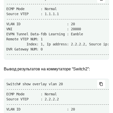
----------------------------------------------------
ECMP Mode        : Normal
Source VTEP      : 1.1.1.1
----------------------------------------------------
VLAN ID                       : 20
VNI                           : 20000
EVPN Tunnel Data-fdb Learning : Eanble
Remote VTEP NUM: 1
          Index: 1, Ip address: 2.2.2.2, Source ip: 
DVR Gateway NUM: 0
----------------------------------------------------
Вывод результатов на коммутаторе “Switch2”:
Switch# show overlay vlan 20
----------------------------------------------------
ECMP Mode        : Normal
Source VTEP      : 2.2.2.2
----------------------------------------------------
VLAN ID                       : 20