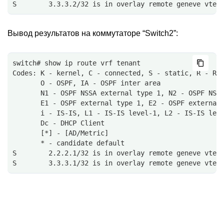
S        3.3.3.2/32 is in overlay remote geneve vtep
Вывод результатов на коммутаторе “Switch2”:
switch# show ip route vrf tenant
Codes: K - kernel, C - connected, S - static, R - RI
       O - OSPF, IA - OSPF inter area
       N1 - OSPF NSSA external type 1, N2 - OSPF NSS
       E1 - OSPF external type 1, E2 - OSPF external
       i - IS-IS, L1 - IS-IS level-1, L2 - IS-IS lev
       Dc - DHCP Client
       [*] - [AD/Metric]
       * - candidate default
S        2.2.2.1/32 is in overlay remote geneve vtep
S        3.3.3.1/32 is in overlay remote geneve vtep