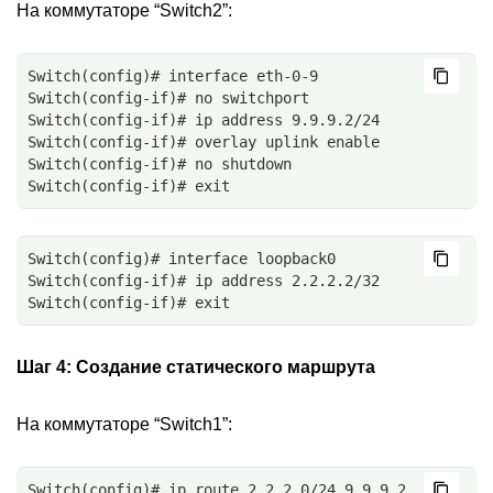
На коммутаторе “Switch2”:
Switch(config)# interface eth-0-9
Switch(config-if)# no switchport
Switch(config-if)# ip address 9.9.9.2/24
Switch(config-if)# overlay uplink enable
Switch(config-if)# no shutdown
Switch(config-if)# exit
Switch(config)# interface loopback0
Switch(config-if)# ip address 2.2.2.2/32
Switch(config-if)# exit
Шаг 4:
Создание статического маршрута
На коммутаторе “Switch1”:
Switch(config)# ip route 2.2.2.0/24 9.9.9.2