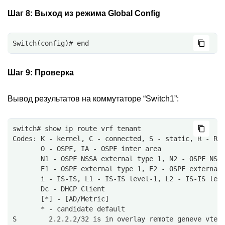
Шаг 8:
Выход из режима Global Config
Switch(config)# end
Шаг 9:
Проверка
Вывод результатов на коммутаторе “Switch1”:
switch# show ip route vrf tenant
Codes: K - kernel, C - connected, S - static, R - RI
       O - OSPF, IA - OSPF inter area
       N1 - OSPF NSSA external type 1, N2 - OSPF NSS
       E1 - OSPF external type 1, E2 - OSPF external
       i - IS-IS, L1 - IS-IS level-1, L2 - IS-IS lev
       Dc - DHCP Client
       [*] - [AD/Metric]
       * - candidate default
S        2.2.2.2/32 is in overlay remote geneve vtep