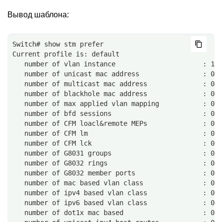
Вывод шаблона:
Switch# show stm prefer 
Current profile is: default
   number of vlan instance                      : 1/
   number of unicast mac address                : 0/
   number of multicast mac address              : 0/
   number of blackhole mac address              : 0/
   number of max applied vlan mapping           : 0/
   number of bfd sessions                       : 0/
   number of CFM loacl&remote MEPs              : 0/
   number of CFM lm                             : 0/
   number of CFM lck                            : 0/
   number of G8031 groups                       : 0/
   number of G8032 rings                        : 0/
   number of G8032 member ports                 : 0/
   number of mac based vlan class               : 0/
   number of ipv4 based vlan class              : 0/
   number of ipv6 based vlan class              : 0/
   number of dot1x mac based                    : 0/