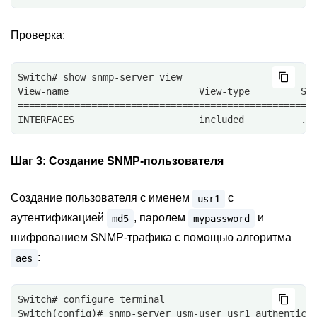
Проверка:
Switch# show snmp-server view
View-name                       View-type         Su
====================================================
INTERFACES                      included          .1
Шаг 3:
Создание SNMP-пользователя
Создание пользователя с именем
с
usr1
аутентификацией
, паролем
и
md5
mypassword
шифрованием SNMP-трафика с помощью алгоритма
:
aes
Switch# configure terminal
Switch(config)# snmp-server usm-user usr1 authentica