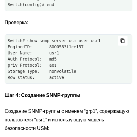
Switch(config)# end
Проверка:
Switch# show snmp-server usm-user usr1
EnginedID:       8000583f1ce157
User Name:       usr1
Auth Protocol:   md5
priv Protocol:   aes
Storage Type:    nonvolatile
Row status:      active
Шаг 4:
Создание SNMP-группы
Создание SNMP-группы с именем “grp1”, содержащую
пользовтеля “usr1” и использующую модель
безопасности USM: