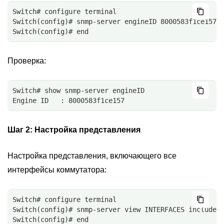
Switch# configure terminal
Switch(config)# snmp-server engineID 8000583f1ce157
Switch(config)# end
Проверка:
Switch# show snmp-server engineID
Engine ID   : 8000583f1ce157
Шаг 2:
Настройка представления
Настройка представления, включающего все
интерфейсы коммутатора:
Switch# configure terminal
Switch(config)# snmp-server view INTERFACES included
Switch(config)# end