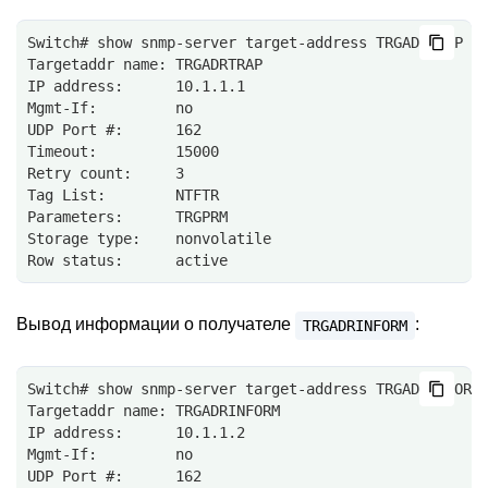
Switch# show snmp-server target-address TRGADRTRAP
Targetaddr name: TRGADRTRAP
IP address:      10.1.1.1
Mgmt-If:         no
UDP Port #:      162
Timeout:         15000
Retry count:     3
Tag List:        NTFTR
Parameters:      TRGPRM
Storage type:    nonvolatile
Row status:      active
Вывод информации о получателе
:
TRGADRINFORM
Switch# show snmp-server target-address TRGADRINFORM
Targetaddr name: TRGADRINFORM
IP address:      10.1.1.2
Mgmt-If:         no
UDP Port #:      162