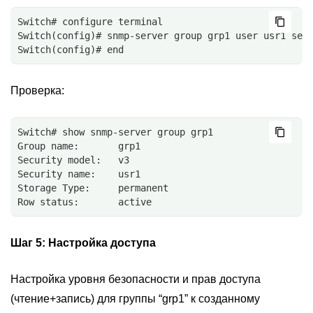
Switch# configure terminal
Switch(config)# snmp-server group grp1 user usr1 sec
Switch(config)# end
Проверка:
Switch# show snmp-server group grp1
Group name:       grp1
Security model:   v3
Security name:    usr1
Storage Type:     permanent
Row status:       active
Шаг 5:
Настройка доступа
Настройка уровня безопасности и прав доступа
(чтение+запись) для группы “grp1” к созданному