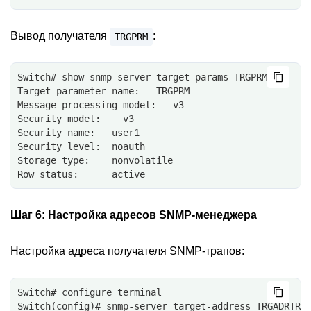
Вывод получателя
:
TRGPRM
Switch# show snmp-server target-params TRGPRM
Target parameter name:   TRGPRM
Message processing model:   v3
Security model:    v3
Security name:   user1
Security level:  noauth
Storage type:    nonvolatile
Row status:      active
Шаг 6:
Настройка адресов SNMP-менеджера
Настройка адреса получателя SNMP-трапов:
Switch# configure terminal
Switch(config)# snmp-server target-address TRGADRTRA