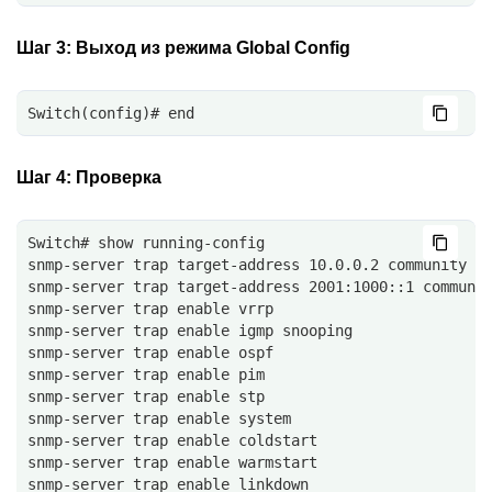
Шаг 3:
Выход из режима Global Config
Switch(config)# end
Шаг 4:
Проверка
Switch# show running-config
snmp-server trap target-address 10.0.0.2 community p
snmp-server trap target-address 2001:1000::1 communi
snmp-server trap enable vrrp
snmp-server trap enable igmp snooping
snmp-server trap enable ospf
snmp-server trap enable pim
snmp-server trap enable stp
snmp-server trap enable system
snmp-server trap enable coldstart 
snmp-server trap enable warmstart 
snmp-server trap enable linkdown 