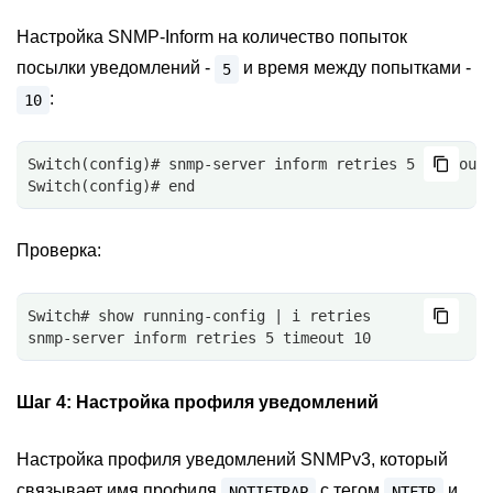
Настройка SNMP-Inform на количество попыток
посылки уведомлений -
и время между попытками -
5
:
10
Switch(config)# snmp-server inform retries 5 timeout
Switch(config)# end
Проверка:
Switch# show running-config | i retries
snmp-server inform retries 5 timeout 10
Шаг 4:
Настройка профиля уведомлений
Настройка профиля уведомлений SNMPv3, который
связывает имя профиля
с тегом
и
NOTIFTRAP
NTFTR