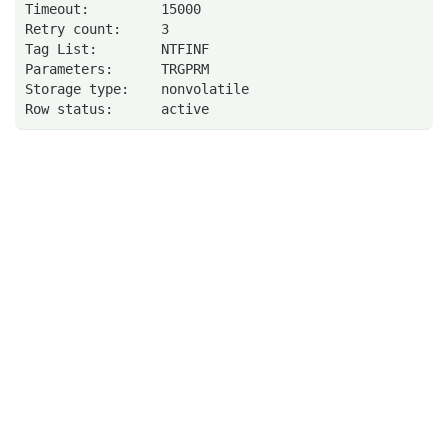
Timeout:         15000
Retry count:     3
Tag List:        NTFINF
Parameters:      TRGPRM
Storage type:    nonvolatile
Row status:      active