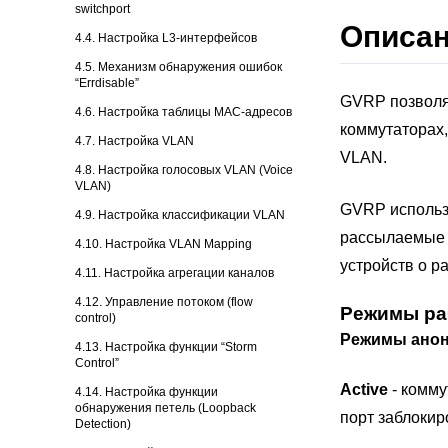
switchport
Описа
4.4. Настройка L3-интерфейсов
4.5. Механизм обнаружения ошибок
“Errdisable”
GVRP позволяе
4.6. Настройка таблицы MAC-адресов
коммутаторах,
4.7. Настройка VLAN
VLAN.
4.8. Настройка голосовых VLAN (Voice
VLAN)
GVRP использу
4.9. Настройка классификации VLAN
рассылаемые 
4.10. Настройка VLAN Mapping
устройств о р
4.11. Настройка агрегации каналов
4.12. Управление потоком (flow
Режимы ра
control)
Режимы ано
4.13. Настройка функции “Storm
Control”
Active
- комму
4.14. Настройка функции
обнаружения петель (Loopback
порт заблокир
Detection)