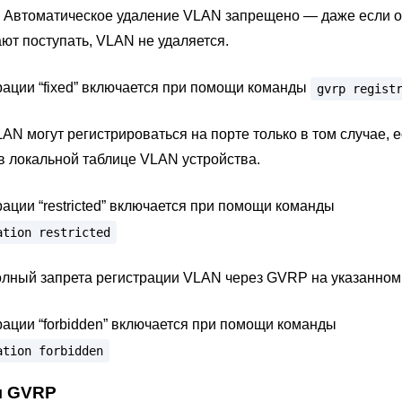
х. Автоматическое удаление VLAN запрещено — даже если 
т поступать, VLAN не удаляется.
ации “fixed” включается при помощи команды
gvrp
regist
LAN могут регистрироваться на порте только в том случае, 
в локальной таблице VLAN устройства.
ации “restricted” включается при помощи команды
ation
restricted
олный запрета регистрации VLAN через GVRP на указанном
ации “forbidden” включается при помощи команды
ation
forbidden
я GVRP