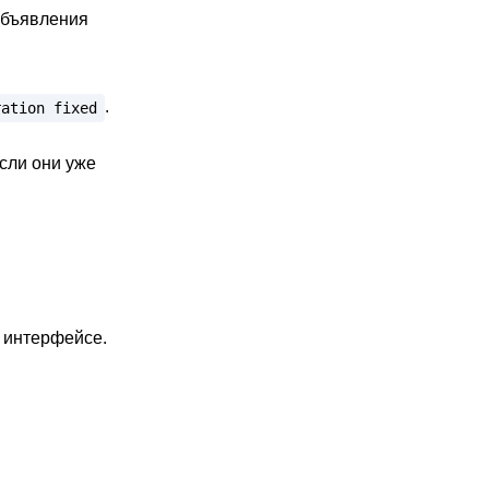
объявления
.
ration
fixed
если они уже
 интерфейсе.