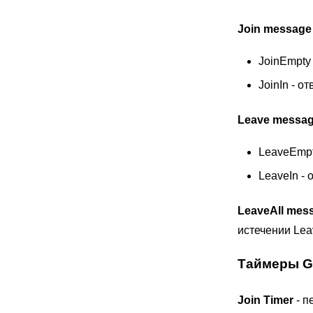
Join message
JoinEmpty
JoinIn - 
Leave messa
LeaveEmpt
LeaveIn -
LeaveAll mes
истечении Leav
Таймеры 
Join Timer
- п