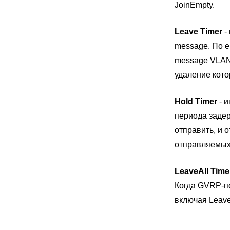
JoinEmpty.
Leave Timer
-
message. По е
message VLAN 
удаление кото
Hold Timer
- и
периода заде
отправить, и 
отправляемых 
LeaveAll Time
Когда GVRP-по
включая LeaveA