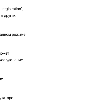
egistration”,
ам других
 данном режиме
 может
кое удаление
ме
утаторе