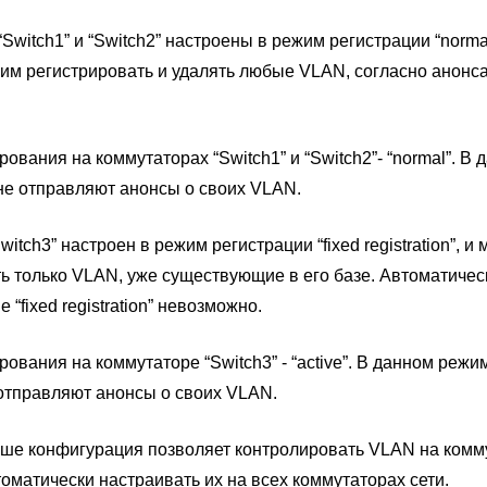
witch1” и “Switch2” настроены в режим регистрации “normal r
 им регистрировать и удалять любые VLAN, согласно анонс
.
ования на коммутаторах “Switch1” и “Switch2”- “normal”. В
не отправляют анонсы о своих VLAN.
itch3” настроен в режим регистрации “fixed registration”, и
ь только VLAN, уже существующие в его базе. Автоматичес
“fixed registration” невозможно.
ования на коммутаторе “Switch3” - “active”. В данном режи
отправляют анонсы о своих VLAN.
ше конфигурация позволяет контролировать VLAN на комм
втоматически настраивать их на всех коммутаторах сети.