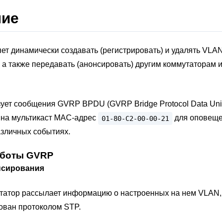
ние
т динамически создавать (регистрировать) и удалять VLA
 а также передавать (анонсировать) другим коммутаторам
ет сообщения GVRP BPDU (GVRP Bridge Protocol Data Unit
на мультикаст МАС-адрес
для оповещ
01-80-C2-00-00-21
азличных событиях.
боты GVRP
нсирования
татор рассылает информацию о настроенных на нем VLAN,
ован протоколом STP.