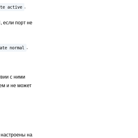
.
te
active
 если порт не
.
ate
normal
вии с ними
ем и не может
 настроены на