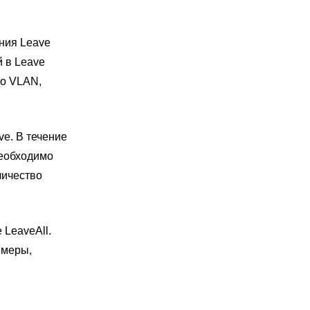
ения Leave
 в Leave
 о VLAN,
ve. В течение
необходимо
личество
 LeaveAll.
ймеры,