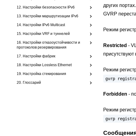
других порта
12. Настройки безопасности IPv6
GVRP перестаю
13. Настройки маршрутизации IPv6
14. Настройки IPv6 Multicast
Режим регистр
15. Настройки VRF и туннелей
16. Настройки отказоустойчивости и
Restricted
- V
протоколов резервирования
присутствуют 
17. Настройки фабрик
18. Настройки Lossless Ethernet
Режим регистр
19. Настройка стекирования
gvrp
registr
20. Глоссарий
Forbidden
- п
Режим регистр
gvrp
registr
Сообщени