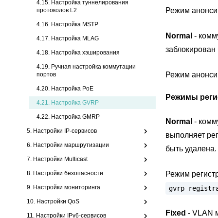
4.15. Настройка туннелирования
Режим анонси
протоколов L2
4.16. Настройка MSTP
Normal
- комм
4.17. Настройка MLAG
заблокирован
4.18. Настройка хэширования
4.19. Ручная настройка коммутации
Режим анонси
портов
4.20. Настройка PoE
Режимы реги
4.21.
Настройка GVRP
4.22. Настройка GMRP
Normal
- комм
5. Настройки IP-сервисов
выполняет ре
6. Настройки маршрутизации
быть удалена.
7. Настройки Multicast
8. Настройки безопасности
Режим регистр
9. Настройки мониторинга
gvrp
registr
10. Настройки QoS
Fixed
- VLAN м
11. Настройки IPv6-сервисов