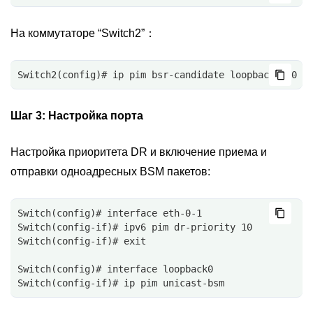
На коммутаторе “Switch2”：
Switch2(config)# ip pim bsr-candidate loopback0 10 2
Шаг 3:
Настройка порта
Настройка приоритета DR и включение приема и
отправки одноадресных BSM пакетов:
Switch(config)# interface eth-0-1
Switch(config-if)# ipv6 pim dr-priority 10
Switch(config-if)# exit
Switch(config)# interface loopback0
Switch(config-if)# ip pim unicast-bsm