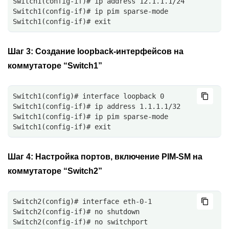
Switch1(config-if)# ip address 12.1.1.1/24
Switch1(config-if)# ip pim sparse-mode
Switch1(config-if)# exit
Шаг 3:
Создание loopback-интерфейсов на
коммутаторе “Switch1”
Switch1(config)# interface loopback 0
Switch1(config-if)# ip address 1.1.1.1/32
Switch1(config-if)# ip pim sparse-mode
Switch1(config-if)# exit
Шаг 4:
Настройка портов, включение PIM-SM на
коммутаторе “Switch2”
Switch2(config)# interface eth-0-1
Switch2(config-if)# no shutdown
Switch2(config-if)# no switchport