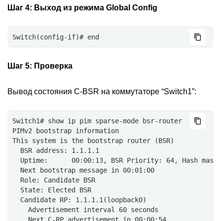
Шаг 4:
Выход из режима Global Config
Switch(config-if)# end
Шаг 5:
Проверка
Вывод состояния C-BSR на коммутаторе “Switch1”:
Switch1# show ip pim sparse-mode bsr-router
PIMv2 bootstrap information
This system is the bootstrap router (BSR)
  BSR address: 1.1.1.1
  Uptime:      00:00:13, BSR Priority: 64, Hash mask
  Next bootstrap message in 00:01:00
  Role: Candidate BSR
  State: Elected BSR
  Candidate RP: 1.1.1.1(loopback0)
    Advertisement interval 60 seconds
    Next C-RP advertisement in 00:00:54