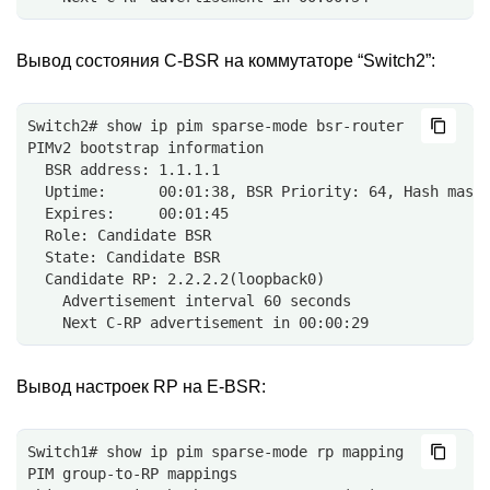
Вывод состояния C-BSR на коммутаторе “Switch2”:
Switch2# show ip pim sparse-mode bsr-router
PIMv2 bootstrap information
  BSR address: 1.1.1.1
  Uptime:      00:01:38, BSR Priority: 64, Hash mask
  Expires:     00:01:45
  Role: Candidate BSR
  State: Candidate BSR
  Candidate RP: 2.2.2.2(loopback0)
    Advertisement interval 60 seconds
    Next C-RP advertisement in 00:00:29
Вывод настроек RP на E-BSR:
Switch1# show ip pim sparse-mode rp mapping
PIM group-to-RP mappings