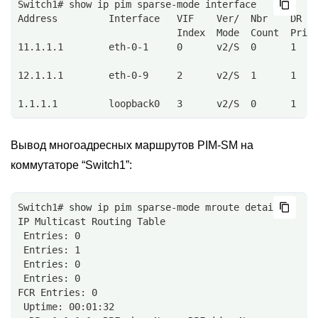
Switch1# show ip pim sparse-mode interface
Address         Interface   VIF    Ver/  Nbr    DR  
                            Index  Mode  Count  Prio
11.1.1.1        eth-0-1     0      v2/S  0      1   
12.1.1.1        eth-0-9     2      v2/S  1      1   
1.1.1.1         loopback0   3      v2/S  0      1   
Вывод многоадресных маршрутов PIM-SM на
коммутаторе “Switch1”:
Switch1# show ip pim sparse-mode mroute detail
IP Multicast Routing Table
 Entries: 0
 Entries: 1
 Entries: 0
 Entries: 0
FCR Entries: 0
 Uptime: 00:01:32