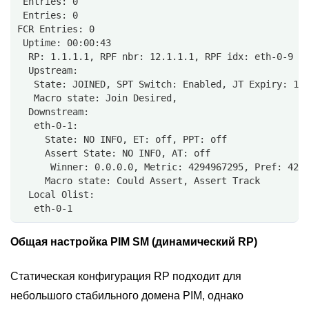
 Entries: 0
 Entries: 0
FCR Entries: 0
 Uptime: 00:00:43
  RP: 1.1.1.1, RPF nbr: 12.1.1.1, RPF idx: eth-0-9
  Upstream:
   State: JOINED, SPT Switch: Enabled, JT Expiry: 18
   Macro state: Join Desired,
  Downstream:
   eth-0-1:
     State: NO INFO, ET: off, PPT: off
     Assert State: NO INFO, AT: off
      Winner: 0.0.0.0, Metric: 4294967295, Pref: 429
     Macro state: Could Assert, Assert Track
  Local Olist:
   eth-0-1
Общая настройка PIM SM (динамический RP)
Статическая конфигурация RP подходит для
небольшого стабильного домена PIM, однако