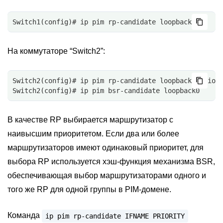
Switch1(config)# ip pim rp-candidate loopback0
На коммутаторе “Switch2”:
Switch2(config)# ip pim rp-candidate loopback0 prior
Switch2(config)# ip pim bsr-candidate loopback0
В качестве RP выбирается маршрутизатор с
наивысшим приоритетом. Если два или более
маршрутизаторов имеют одинаковый приоритет, для
выбора RP используется хэш-функция механизма BSR,
обеспечивающая выбор маршрутизаторами одного и
того же RP для одной группы в PIM-домене.
Команда
ip
pim
rp-candidate
IFNAME
PRIORITY