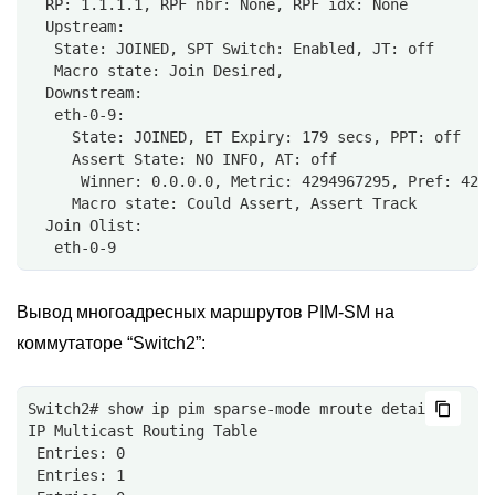
  RP: 1.1.1.1, RPF nbr: None, RPF idx: None
  Upstream:
   State: JOINED, SPT Switch: Enabled, JT: off
   Macro state: Join Desired,
  Downstream:
   eth-0-9:
     State: JOINED, ET Expiry: 179 secs, PPT: off
     Assert State: NO INFO, AT: off
      Winner: 0.0.0.0, Metric: 4294967295, Pref: 429
     Macro state: Could Assert, Assert Track
  Join Olist:
   eth-0-9
Вывод многоадресных маршрутов PIM-SM на
коммутаторе “Switch2”:
Switch2# show ip pim sparse-mode mroute detail
IP Multicast Routing Table
 Entries: 0
 Entries: 1