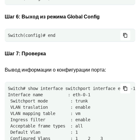
Шаг 6:
Выход из режима Global Config
Switch(config)# end
Шаг 7:
Проверка
Вывод информации о конфигурации порта:
Switch# show interface switchport interface eth-0-1
Interface name          : eth-0-1
 Switchport mode         : trunk
 VLAN traslation         : enable
 VLAN mapping table      : vm
 Ingress filter          : enable
 Acceptable frame types  : all
 Default Vlan            : 1
 Configured Vlans        : 1    2    3 