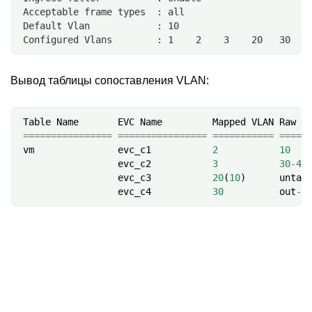
 Acceptable frame types  : all
 Default Vlan            : 10
 Configured Vlans        : 1    2    3    20   30   
Вывод таблицы сопоставления VLAN:
Table
Name
EVC
Name
Mapped
VLAN
Raw
V
================
================
===========
=====
vm
evc_c1
2
10
evc_c2
3
30
-
40
evc_c3
20
(
10
)
untag
evc_c4
30
out
-
o