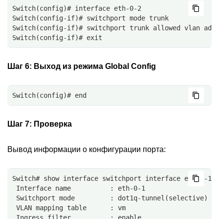
Switch(config)# interface eth-0-2
Switch(config-if)# switchport mode trunk
Switch(config-if)# switchport trunk allowed vlan add
Switch(config-if)# exit
Шаг 6:
Выход из режима Global Config
Switch(config)# end
Шаг 7:
Проверка
Вывод информации о конфигурации порта:
Switch# show interface switchport interface eth-0-1
 Interface name          : eth-0-1
 Switchport mode         : dot1q-tunnel(selective)
 VLAN mapping table      : vm
 Ingress filter          : enable