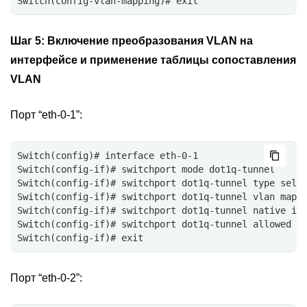
Switch(config-vlan-mapping)# exit
Шаг 5:
Включение преобразования VLAN на
интерфейсе и применение таблицы сопоставления
VLAN
Порт “eth-0-1”:
Switch(config)# interface eth-0-1
Switch(config-if)# switchport mode dot1q-tunnel
Switch(config-if)# switchport dot1q-tunnel type sele
Switch(config-if)# switchport dot1q-tunnel vlan mapp
Switch(config-if)# switchport dot1q-tunnel native in
Switch(config-if)# switchport dot1q-tunnel allowed v
Switch(config-if)# exit
Порт “eth-0-2”: