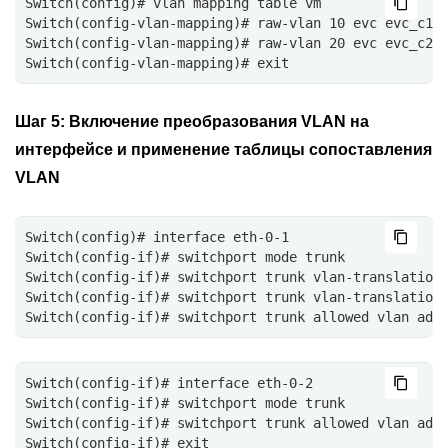
Switch(config)# vlan mapping table vm
Switch(config-vlan-mapping)# raw-vlan 10 evc evc_c1
Switch(config-vlan-mapping)# raw-vlan 20 evc evc_c2
Switch(config-vlan-mapping)# exit
Шаг 5:
Включение преобразования VLAN на
интерфейсе и применение таблицы сопоставления
VLAN
Switch(config)# interface eth-0-1
Switch(config-if)# switchport mode trunk
Switch(config-if)# switchport trunk vlan-translation
Switch(config-if)# switchport trunk vlan-translation
Switch(config-if)# switchport trunk allowed vlan add
Switch(config-if)# interface eth-0-2
Switch(config-if)# switchport mode trunk
Switch(config-if)# switchport trunk allowed vlan add
Switch(config-if)# exit