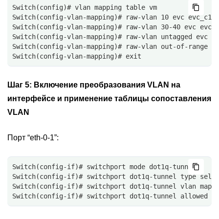
Switch(config)# vlan mapping table vm
Switch(config-vlan-mapping)# raw-vlan 10 evc evc_c1
Switch(config-vlan-mapping)# raw-vlan 30-40 evc evc_
Switch(config-vlan-mapping)# raw-vlan untagged evc e
Switch(config-vlan-mapping)# raw-vlan out-of-range e
Switch(config-vlan-mapping)# exit
Шаг 5:
Включение преобразования VLAN на
интерфейсе и применение таблицы сопоставления
VLAN
Порт “eth-0-1”:
Switch(config-if)# switchport mode dot1q-tunnel
Switch(config-if)# switchport dot1q-tunnel type sele
Switch(config-if)# switchport dot1q-tunnel vlan mapp
Switch(config-if)# switchport dot1q-tunnel allowed v