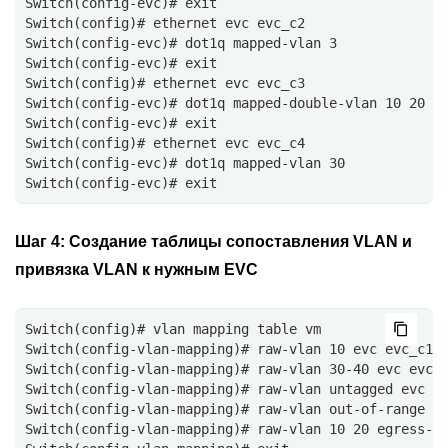
Switch(config-evc)# exit
Switch(config)# ethernet evc evc_c2
Switch(config-evc)# dot1q mapped-vlan 3
Switch(config-evc)# exit
Switch(config)# ethernet evc evc_c3
Switch(config-evc)# dot1q mapped-double-vlan 10 20
Switch(config-evc)# exit
Switch(config)# ethernet evc evc_c4
Switch(config-evc)# dot1q mapped-vlan 30
Switch(config-evc)# exit
Шаг 4:
Создание таблицы сопоставления VLAN и
привязка VLAN к нужным EVC
Switch(config)# vlan mapping table vm
Switch(config-vlan-mapping)# raw-vlan 10 evc evc_c1
Switch(config-vlan-mapping)# raw-vlan 30-40 evc evc_
Switch(config-vlan-mapping)# raw-vlan untagged evc e
Switch(config-vlan-mapping)# raw-vlan out-of-range e
Switch(config-vlan-mapping)# raw-vlan 10 20 egress-v