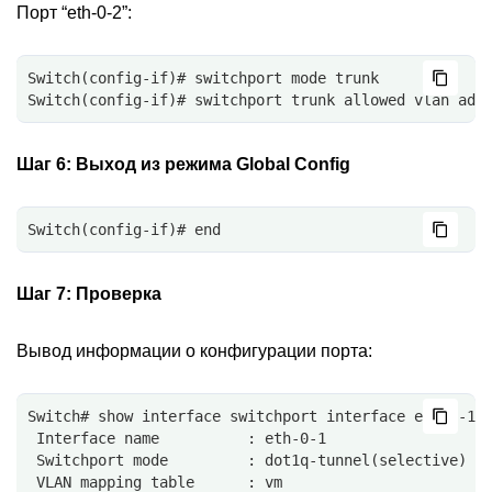
Порт “eth-0-2”:
Switch(config-if)# switchport mode trunk
Switch(config-if)# switchport trunk allowed vlan add
Шаг 6:
Выход из режима Global Config
Switch(config-if)# end
Шаг 7:
Проверка
Вывод информации о конфигурации порта:
Switch# show interface switchport interface eth-0-1
 Interface name          : eth-0-1
 Switchport mode         : dot1q-tunnel(selective)
 VLAN mapping table      : vm