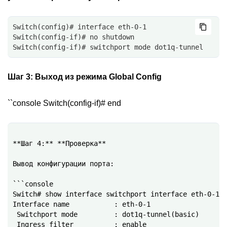
Switch(config)# interface eth-0-1
Switch(config-if)# no shutdown 
Switch(config-if)# switchport mode dot1q-tunnel
Шаг 3:
Выход из режима Global Config
``console Switch(config-if)# end
**Шаг 4:** **Проверка**

Вывод конфигурации порта:

```console

Switch# show interface switchport interface eth-0-1

Interface name           : eth-0-1

 Switchport mode         : dot1q-tunnel(basic)

 Ingress filter          : enable
