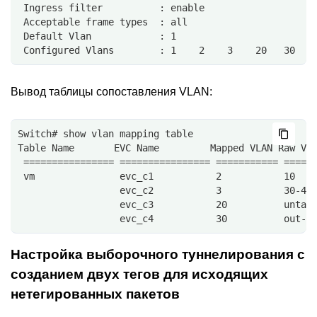
 Ingress filter          : enable
 Acceptable frame types  : all
 Default Vlan            : 1
 Configured Vlans        : 1    2    3    20   30
Вывод таблицы сопоставления VLAN:
Switch# show vlan mapping table
Table Name       EVC Name         Mapped VLAN Raw VL
 ================ ================ =========== =====
 vm               evc_c1           2           10
                  evc_c2           3           30-40
                  evc_c3           20          untag
                  evc_c4           30          out-o
Настройка выборочного туннелирования с
созданием двух тегов для исходящих
нетегированных пакетов