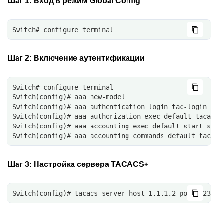
Шаг 1:
Вход в режим Global Config
Switch# configure terminal
Шаг 2:
Включение аутентификации
Switch# configure terminal
Switch(config)# aaa new-model
Switch(config)# aaa authentication login tac-login t
Switch(config)# aaa authorization exec default tacac
Switch(config)# aaa accounting exec default start-st
Switch(config)# aaa accounting commands default taca
Шаг 3:
Настройка сервера TACACS+
Switch(config)# tacacs-server host 1.1.1.2 port 123 