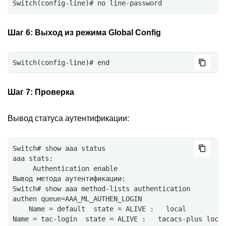
Switch(config-line)# no line-password
Шаг 6:
Выход из режима Global Config
Switch(config-line)# end
Шаг 7:
Проверка
Вывод статуса аутентификации:
Switch# show aaa status 
aaa stats:
     Authentication enable 
Вывод метода аутентификации:
Switch# show aaa method-lists authentication
authen queue=AAA_ML_AUTHEN_LOGIN
    Name = default  state = ALIVE :   local
Name = tac-login  state = ALIVE :   tacacs-plus loca