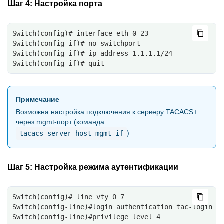
Шаг 4:
Настройка порта
Switch(config)# interface eth-0-23
Switch(config-if)# no switchport
Switch(config-if)# ip address 1.1.1.1/24
Switch(config-if)# quit
Примечание
Возможна настройка подключения к серверу TACACS+
через mgmt-порт (команда
).
tacacs-server
host
mgmt-if
Шаг 5:
Настройка режима аутентификации
Switch(config)# line vty 0 7
Switch(config-line)#login authentication tac-login
Switch(config-line)#privilege level 4