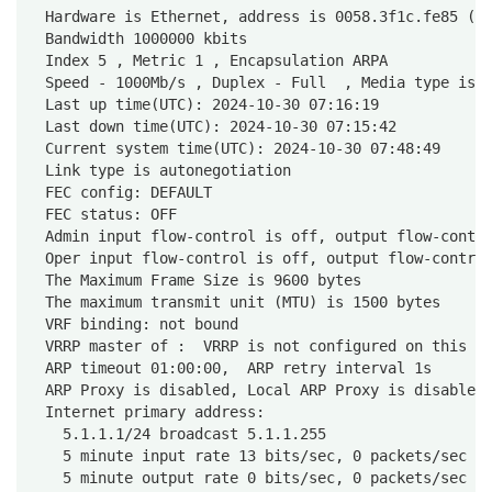
  Hardware is Ethernet, address is 0058.3f1c.fe85 (b
  Bandwidth 1000000 kbits
  Index 5 , Metric 1 , Encapsulation ARPA
  Speed - 1000Mb/s , Duplex - Full  , Media type is 
  Last up time(UTC): 2024-10-30 07:16:19
  Last down time(UTC): 2024-10-30 07:15:42
  Current system time(UTC): 2024-10-30 07:48:49
  Link type is autonegotiation
  FEC config: DEFAULT
  FEC status: OFF
  Admin input flow-control is off, output flow-contr
  Oper input flow-control is off, output flow-contro
  The Maximum Frame Size is 9600 bytes
  The maximum transmit unit (MTU) is 1500 bytes
  VRF binding: not bound
  VRRP master of :  VRRP is not configured on this i
  ARP timeout 01:00:00,  ARP retry interval 1s
  ARP Proxy is disabled, Local ARP Proxy is disabled
  Internet primary address:
    5.1.1.1/24 broadcast 5.1.1.255
    5 minute input rate 13 bits/sec, 0 packets/sec
    5 minute output rate 0 bits/sec, 0 packets/sec