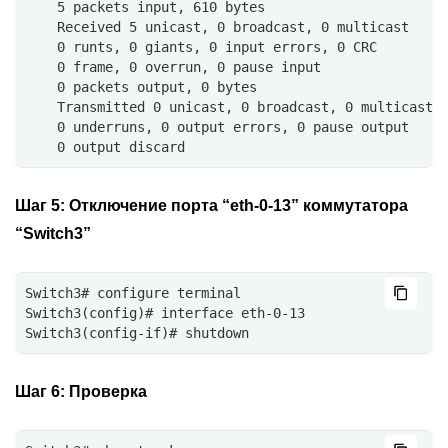
    5 packets input, 610 bytes
    Received 5 unicast, 0 broadcast, 0 multicast
    0 runts, 0 giants, 0 input errors, 0 CRC
    0 frame, 0 overrun, 0 pause input
    0 packets output, 0 bytes
    Transmitted 0 unicast, 0 broadcast, 0 multicast
    0 underruns, 0 output errors, 0 pause output
    0 output discard
Шаг 5:
Отключение порта “eth-0-13” коммутатора
“Switch3”
Switch3# configure terminal
Switch3(config)# interface eth-0-13
Switch3(config-if)# shutdown
Шаг 6:
Проверка