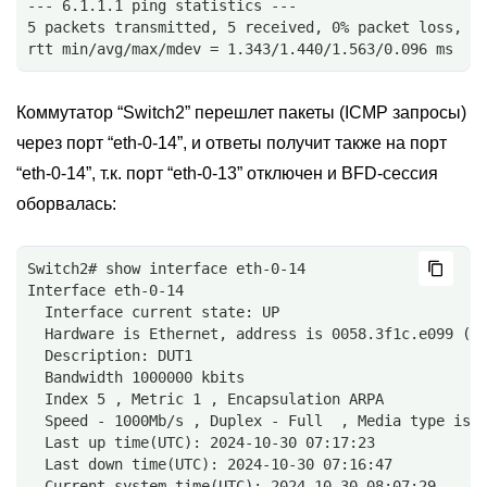
--- 6.1.1.1 ping statistics ---
5 packets transmitted, 5 received, 0% packet loss, t
rtt min/avg/max/mdev = 1.343/1.440/1.563/0.096 ms
Коммутатор “Switch2” перешлет пакеты (ICMP запросы)
через порт “eth-0-14”, и ответы получит также на порт
“eth-0-14”, т.к. порт “eth-0-13” отключен и BFD-сессия
оборвалась:
Switch2# show interface eth-0-14
Interface eth-0-14
  Interface current state: UP
  Hardware is Ethernet, address is 0058.3f1c.e099 (b
  Description: DUT1
  Bandwidth 1000000 kbits
  Index 5 , Metric 1 , Encapsulation ARPA
  Speed - 1000Mb/s , Duplex - Full  , Media type is 
  Last up time(UTC): 2024-10-30 07:17:23
  Last down time(UTC): 2024-10-30 07:16:47
  Current system time(UTC): 2024-10-30 08:07:29