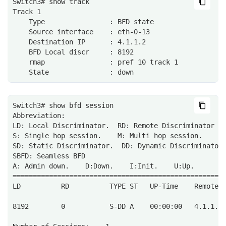
Switch3# show track
Track 1
    Type                : BFD state
    Source interface    : eth-0-13
    Destination IP      : 4.1.1.2
    BFD Local discr     : 8192
    rmap                : pref 10 track 1
    State               : down
Switch3# show bfd session 
Abbreviation: 
LD: Local Discriminator.  RD: Remote Discriminator
S: Single hop session.    M: Multi hop session.
SD: Static Discriminator.  DD: Dynamic Discriminator
SBFD: Seamless BFD
A: Admin down.    D:Down.    I:Init.    U:Up.
====================================================
LD          RD          TYPE ST   UP-Time    Remote-
8192        0           S-DD A    00:00:00   4.1.1.2