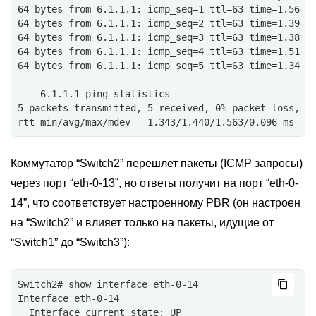
64 bytes from 6.1.1.1: icmp_seq=1 ttl=63 time=1.56 m
64 bytes from 6.1.1.1: icmp_seq=2 ttl=63 time=1.39 m
64 bytes from 6.1.1.1: icmp_seq=3 ttl=63 time=1.38 m
64 bytes from 6.1.1.1: icmp_seq=4 ttl=63 time=1.51 m
64 bytes from 6.1.1.1: icmp_seq=5 ttl=63 time=1.34 m
--- 6.1.1.1 ping statistics ---
5 packets transmitted, 5 received, 0% packet loss, t
rtt min/avg/max/mdev = 1.343/1.440/1.563/0.096 ms
Коммутатор “Switch2” перешлет пакеты (ICMP запросы)
через порт “eth-0-13”, но ответы получит на порт “eth-0-
14”, что соответствует настроенному PBR (он настроен
на “Switch2” и влияет только на пакеты, идущие от
“Switch1” до “Switch3”):
Switch2# show interface eth-0-14
Interface eth-0-14
  Interface current state: UP