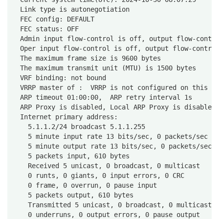
  Link type is autonegotiation
  FEC config: DEFAULT
  FEC status: OFF
  Admin input flow-control is off, output flow-contr
  Oper input flow-control is off, output flow-contro
  The maximum frame size is 9600 bytes
  The maximum transmit unit (MTU) is 1500 bytes
  VRF binding: not bound
  VRRP master of :  VRRP is not configured on this i
  ARP timeout 01:00:00,  ARP retry interval 1s
  ARP Proxy is disabled, Local ARP Proxy is disabled
  Internet primary address:
    5.1.1.2/24 broadcast 5.1.1.255
    5 minute input rate 13 bits/sec, 0 packets/sec
    5 minute output rate 13 bits/sec, 0 packets/sec
    5 packets input, 610 bytes
    Received 5 unicast, 0 broadcast, 0 multicast
    0 runts, 0 giants, 0 input errors, 0 CRC
    0 frame, 0 overrun, 0 pause input
    5 packets output, 610 bytes
    Transmitted 5 unicast, 0 broadcast, 0 multicast
    0 underruns, 0 output errors, 0 pause output