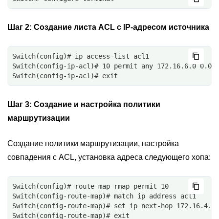
Шаг 2:
Создание листа ACL с IP-адресом источника
Switch(config)# ip access-list acl1
Switch(config-ip-acl)# 10 permit any 172.16.6.0 0.0.
Switch(config-ip-acl)# exit
Шаг 3:
Создание и настройка политики
маршрутизации
Создание политики маршрутизации, настройка
совпадения с ACL, установка адреса следующего хопа:
Switch(config)# route-map rmap permit 10
Switch(config-route-map)# match ip address acl1
Switch(config-route-map)# set ip next-hop 172.16.4.2
Switch(config-route-map)# exit