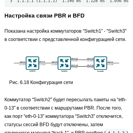
 3  1.1.1.1 (1.1.1.1)  1.140 ms  1.128 ms  1.056 ms
Настройка связи PBR и BFD
Показана настройка коммутаторов “Switch1” - “Switch3”
в соответствии с представленной конфигурацией сети.
Рис. 6.18 Конфигурация сети
Коммутатор “Switch2” будет пересылать пакеты на “eth-
0-13” в соответствии с маршрутами PBR. После того,
как порт “eth-0-13” коммутатора “Switch3” отключится,
статусы сессий BFD будут отключены, затем
отключится маршрут “track 1”, и PBR nexthop (
)