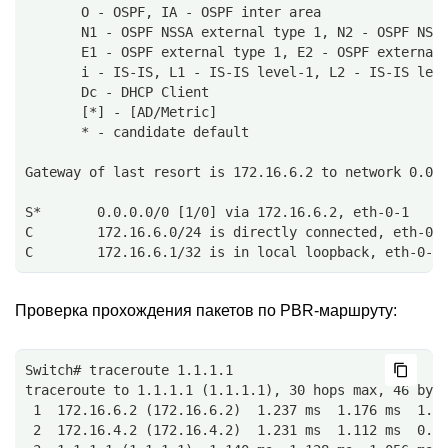
       O - OSPF, IA - OSPF inter area
       N1 - OSPF NSSA external type 1, N2 - OSPF NSS
       E1 - OSPF external type 1, E2 - OSPF external
       i - IS-IS, L1 - IS-IS level-1, L2 - IS-IS lev
       Dc - DHCP Client
       [*] - [AD/Metric]
       * - candidate default
Gateway of last resort is 172.16.6.2 to network 0.0.
S*       0.0.0.0/0 [1/0] via 172.16.6.2, eth-0-1
C        172.16.6.0/24 is directly connected, eth-0-
C        172.16.6.1/32 is in local loopback, eth-0-1
Проверка прохождения пакетов по PBR-маршруту:
Switch# traceroute 1.1.1.1
traceroute to 1.1.1.1 (1.1.1.1), 30 hops max, 46 byt
 1  172.16.6.2 (172.16.6.2)  1.237 ms  1.176 ms  1.0
 2  172.16.4.2 (172.16.4.2)  1.231 ms  1.112 ms  0.9