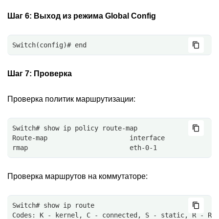
Шаг 6:
Выход из режима Global Config
Switch(config)# end
Шаг 7:
Проверка
Проверка политик маршрутизации:
Switch# show ip policy route-map
Route-map                     interface 
rmap                          eth-0-1
Проверка маршрутов на коммутаторе:
Switch# show ip route
Codes: K - kernel, C - connected, S - static, R - RI