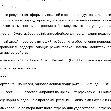
обенности:
тные ресурсы платформы, лежащей в основе продуктовой линейки
800 Гигабит в секунду, производительность, обеспечивающую в со
ейсов, возможность построения неблокируемых конфигураций в р
ность гибкого выбора uplink-интерфейсов для организации подключе
тный дизайн, соответствующий требованиям обеспечения непреры
ированием, поддерживающие режим горячей замены, мониторинг с
атуры устройства.
я плотность 90 Вт Power Over Ethernet ++ (PoE++) портов и доступ
 операторского класса.
укта
ортов PoE на шасси, одновременная поддержка 802.3bt (до 90 Вт на 
 инвестиций и простая миграция на uplink-интерфейсах с 10 Гбит/с 
 сценарии внедрения с программируемыми шаблонами Layer 2 и La
ммирование размера пакетного буфера для удовлетворения требов