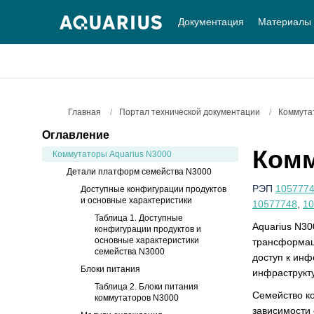
Документация
Материалы
Главная
/
Портал технической документации
/
Коммута
Оглавление
Комм
Коммутаторы Aquarius N3000
Детали платформ семейства N3000
РЭП
105777
Доступные конфигурации продуктов
и основные характеристики
10577748
,
10
Таблица 1. Доступные
Aquarius N30
конфигурации продуктов и
основные характеристики
трансформаци
семейства N3000
доступ к ин
Блоки питания
инфраструкту
Таблица 2. Блоки питания
Семейство ко
коммутаторов N3000
зависимости