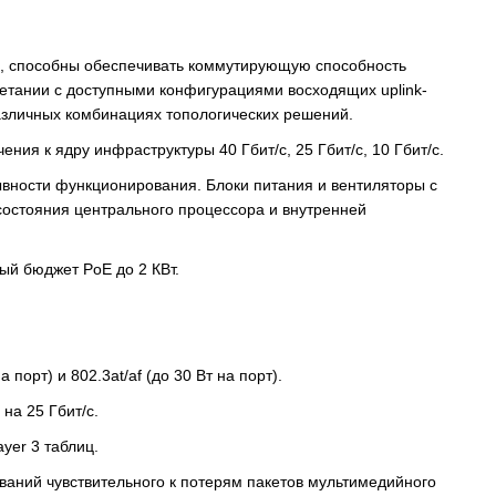
, способны обеспечивать коммутирующую способность
четании с доступными конфигурациями восходящих uplink-
азличных комбинациях топологических решений.
ния к ядру инфраструктуры 40 Гбит/с, 25 Гбит/с, 10 Гбит/с.
вности функционирования. Блоки питания и вентиляторы с
остояния центрального процессора и внутренней
ный бюджет PoE до 2 КВт.
порт) и 802.3at/af (до 30 Вт на порт).
на 25 Гбит/с.
yer 3 таблиц.
аний чувствительного к потерям пакетов мультимедийного