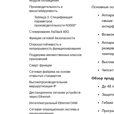
Модули охлаждения
Основные ос
Производительность и
масштабируемость
Аппара
Таблица 3. Спецификация
свыше 
параметров
производительности N3000*
интерф
Стекирование AqStack 80G
Возмож
Функции сетевой безопасности
Аппара
Отказоустойчивость и
резерв
непрерывность функционирования
темпер
Поддержка множественных классов
приложений
Высока
Смарт функции
Чипсет
Сетевая фабрика на основе
открытых стандартов
Обзор прод
Высокопроизводительная
До 48 п
маршрутизация IP
Дистанционное питание устройств
Защита
через Ethernet
Гибкие
Интеллектуальный Ethernet OAM
Сетевая операционная система и
Програ
лицензирование