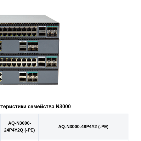
ктеристики семейства N3000
AQ-N3000-
AQ-N3000-48P4Y2 (-PE)
24P4Y2Q (-PE)