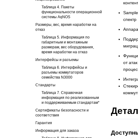
контен
Таблица 4. Пакеты
функциональности операционной
Sample
системы AqNOS
спектр
Размеры, вес, время наработки на
Аппара
отказ
Таблица 5. Информация по
Поддер
габаритным и монтажным
миграци
размерам, вес оборудования,
время наработки на отказ
Функци
Интерфейсы и разъемы
от атак
Таблица 6. Интерфейсы и
процес
разъемы коммутаторов
семейства N3000
Интегр
Стандарты
Стекир
коммут
Таблица 7. Справочная
информация по реализованным
и поддерживаемым стандартам*
Детал
Сертификаты безопасности и
соответствия
Гарантия
Информация для заказа
Доступны