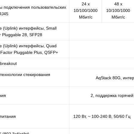
24 x
48 x
 подключения пользовательских
10/100/1000
10/100/1000
RJ45
Мбит/с
Мбит/с
 (Uplink) интерфейсы, Small
r Pluggable 28, SFP28
 (Uplink) интерфейсы, Quad
Factor Pluggable Plus, QSFP+
breakout
технологии стекирования
AqStack 80G, инте
ния
2, поддержка горяче
 питания
120 Вт, ~ 100-240 В, 50/60 Гц