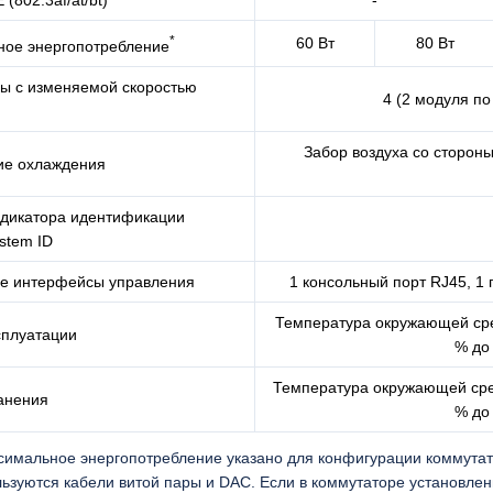
(802.3af/at/bt)
-
*
60 Вт
80 Вт
ое энергопотребление
ы с изменяемой скоростью
4 (2 модуля по
Забор воздуха со стороны
ие охлаждения
дикатора идентификации
stem ID
е интерфейсы управления
1 консольный порт RJ45, 1 
Температура окружающей сред
сплуатации
% до
Температура окружающей сред
анения
% до
симальное энергопотребление указано для конфигурации коммутато
ьзуются кабели витой пары и DAC. Если в коммутаторе установле