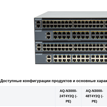
. Доступные конфигурации продуктов и основные хара
AQ-N3000-
AQ-N3000-
24T4Y2Q (-
48T4Y2Q (-
PE)
PE)