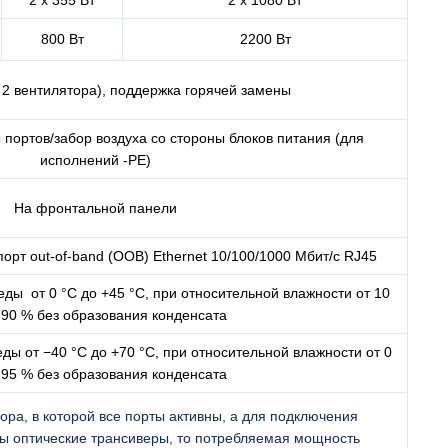
2 x 355 Вт
2 х 1080 Вт
800 Вт
2200 Вт
 2 вентилятора), поддержка горячей замены
 портов/забор воздуха со стороны блоков питания (для
исполнений -PE)
На фронтальной панели
порт out-of-band (OOB) Ethernet 10/100/1000 Мбит/с RJ45
ы от 0 °C до +45 °C, при относительной влажности от 10
 90 % без образования конденсата
ы от −40 °C до +70 °C, при относительной влажности от 0
 95 % без образования конденсата
ра, в которой все порты активны, а для подключения
ны оптические трансиверы, то потребляемая мощность