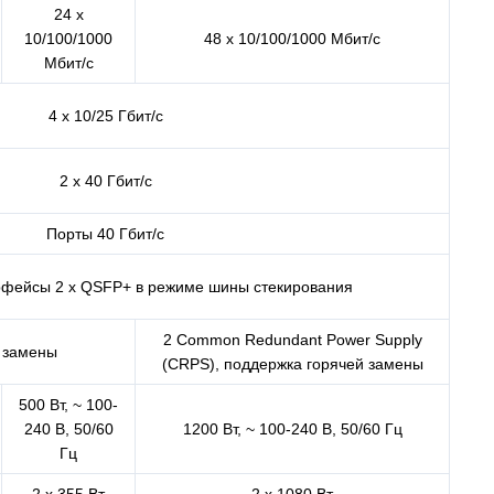
24 x
10/100/1000
48 x 10/100/1000 Мбит/с
Мбит/с
4 x 10/25 Гбит/с
2 x 40 Гбит/с
Порты 40 Гбит/с
рфейсы 2 х QSFP+ в режиме шины стекирования
2 Common Redundant Power Supply
й замены
(CRPS), поддержка горячей замены
500 Вт, ~ 100-
240 В, 50/60
1200 Вт, ~ 100-240 В, 50/60 Гц
Гц