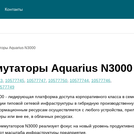
Контакты
торы Aquarius N3000
утаторы Aquarius N3000
43
,
10577745
,
10577747
,
10577750
,
10577744
,
10577746
,
577749
00 - лидирующая платформа доступа корпоративного класса в сем
и типовой сетевой инфраструктуры в гибридную производственную
формационным ресурсам осуществляется с любого устройства, при
ры или вне ее, в облачных ресурсах.
ммутаторов N3000 реализует фокус на новый уровень продуктивно
 от масштаба инфраструктуры предприятия.