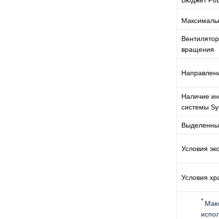
Бюджет PoE 
Максимальн
Вентилятор
вращения
Направлен
Наличие ин
системы Sy
Выделенны
Условия эк
Условия хр
*
Мак
испол