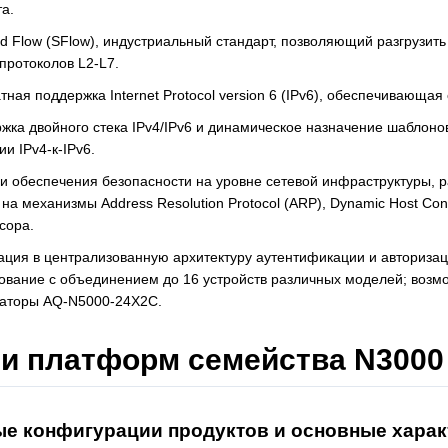
та.
d Flow (SFlow), индустриальный стандарт, позволяющий разгрузит
 протоколов L2-L7.
тная поддержка Internet Protocol version 6 (IPv6), обеспечивающая
жка двойного стека IPv4/IPv6 и динамическое назначение шаблоно
и IPv4-к-IPv6.
и обеспечения безопасности на уровне сетевой инфраструктуры, 
 на механизмы Address Resolution Protocol (ARP), Dynamic Host Con
сора.
ация в централизованную архитектуру аутентификации и авторизац
ование с объединением до 16 устройств различных моделей; возм
аторы AQ-N5000-24X2C.
и платформ семейства N3000
е конфигурации продуктов и основные харак