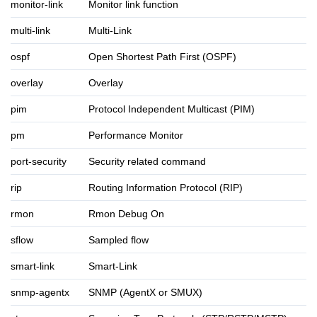
monitor-link
Monitor link function
multi-link
Multi-Link
ospf
Open Shortest Path First (OSPF)
overlay
Overlay
pim
Protocol Independent Multicast (PIM)
pm
Performance Monitor
port-security
Security related command
rip
Routing Information Protocol (RIP)
rmon
Rmon Debug On
sflow
Sampled flow
smart-link
Smart-Link
snmp-agentx
SNMP (AgentX or SMUX)