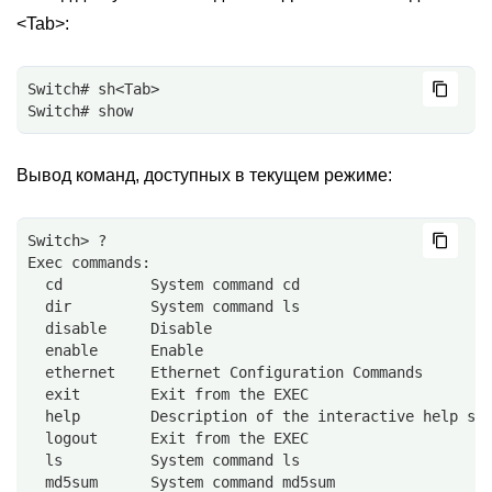
<Tab>:
Switch# sh<Tab>
Switch# show 
Вывод команд, доступных в текущем режиме:
Switch> ?
Exec commands:
  cd          System command cd
  dir         System command ls
  disable     Disable
  enable      Enable
  ethernet    Ethernet Configuration Commands
  exit        Exit from the EXEC
  help        Description of the interactive help sy
  logout      Exit from the EXEC
  ls          System command ls
  md5sum      System command md5sum