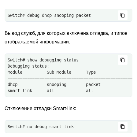
Switch# debug dhcp snooping packet
Вывод служб, для которых включена отладка, и типов
отображаемой информации:
Switch# show debugging status 
Debugging status:
Module          Sub Module      Type                
====================================================
dhcp            snooping        packet              
smart-link      all             all                 
Отключение отладки Smart-link:
Switch# no debug smart-link 