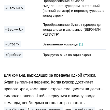
Преобразование символа,
выделенного курсором, в строчный
<Esc>+<L>
(нижний регистр) и перевод курсора в
конец строки
Преобразование букв от курсора до
<Esc>+<U>
конца слова в заглавные (ВЕРХНИЙ
РЕГИСТР)
<Enter>
Выполнение команды
[
1
]
<Пробел>
Прокрутка вниз на один экран
Для команд, выходящих за пределы одной строки,
будет выполнен перенос. Когда курсор достигает
правого края, командная строка смещается на десять
символов влево. Чтобы вернуться к началу ввода
команды, необходимо несколько раз нажать
/
, или
для
<Ctrl>+<B>
<Стрелку
влево>
<Ctrl>+<A>