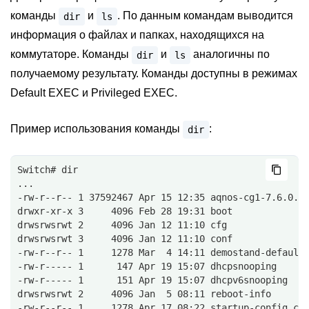
команды
и
. По данным командам выводится
dir
ls
информация о файлах и папках, находящихся на
коммутаторе. Команды
и
аналогичны по
dir
ls
получаемому результату. Команды доступны в режимах
Default EXEC и Privileged EXEC.
Пример использования команды
:
dir
Switch# dir
...
-rw-r--r-- 1 37592467 Apr 15 12:35 aqnos-cg1-7.6.0.b
drwxr-xr-x 3     4096 Feb 28 19:31 boot
drwsrwsrwt 2     4096 Jan 12 11:10 cfg
drwsrwsrwt 3     4096 Jan 12 11:10 conf
-rw-r--r-- 1     1278 Mar  4 14:11 demostand-default
-rw-r----- 1      147 Apr 19 15:07 dhcpsnooping
-rw-r----- 1      151 Apr 19 15:07 dhcpv6snooping
drwsrwsrwt 2     4096 Jan  5 08:11 reboot-info
-rw-r--r-- 1     1278 Apr 17 08:22 startup-config.co