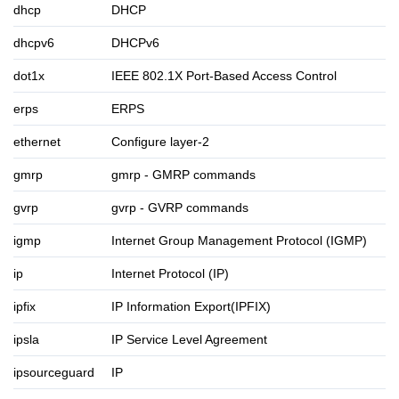
dhcp
DHCP
dhcpv6
DHCPv6
dot1x
IEEE 802.1X Port-Based Access Control
erps
ERPS
ethernet
Configure layer-2
gmrp
gmrp - GMRP commands
gvrp
gvrp - GVRP commands
igmp
Internet Group Management Protocol (IGMP)
ip
Internet Protocol (IP)
ipfix
IP Information Export(IPFIX)
ipsla
IP Service Level Agreement
ipsourceguard
IP