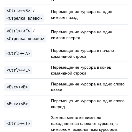
/
<Ctrl>+<B>
Перемещение курсора на один
символ назад
<Стрелка
влево>
/
<Ctrl>+<F>
Перемещение курсора на один
символ вперед
<Стрелка
вправо>
Перемещение курсора в начало
<Ctrl>+<А>
командной строки
Перемещение курсора в конец
<Ctrl>+<E>
командной строки
Перемещение курсора на одно слово
<Esc>+<B>
назад
Перемещение курсора на одно слово
<Esc>+<F>
вперед
Замена местами символа,
<Ctrl>+<T>
находящегося слева от курсора, с
символом, выделенным курсором.