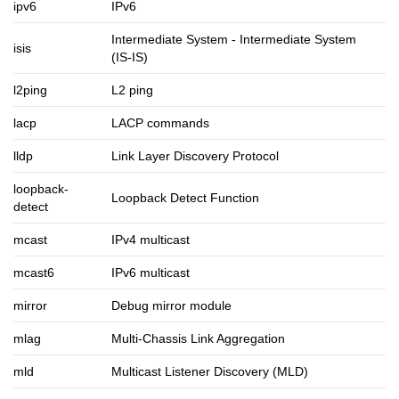
ipv6
IPv6
Intermediate System - Intermediate System
isis
(IS-IS)
l2ping
L2 ping
lacp
LACP commands
lldp
Link Layer Discovery Protocol
loopback-
Loopback Detect Function
detect
mcast
IPv4 multicast
mcast6
IPv6 multicast
mirror
Debug mirror module
mlag
Multi-Chassis Link Aggregation
mld
Multicast Listener Discovery (MLD)