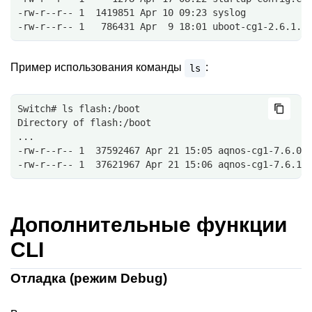
-rw-r--r-- 1  1419851 Apr 10 09:23 syslog
-rw-r--r-- 1   786431 Apr  9 18:01 uboot-cg1-2.6.1.b
Пример использования команды
:
ls
Switch# ls flash:/boot
Directory of flash:/boot
...
-rw-r--r-- 1  37592467 Apr 21 15:05 aqnos-cg1-7.6.0.
-rw-r--r-- 1  37621967 Apr 21 15:06 aqnos-cg1-7.6.1.
Дополнительные функции
CLI
Отладка (режим Debug)