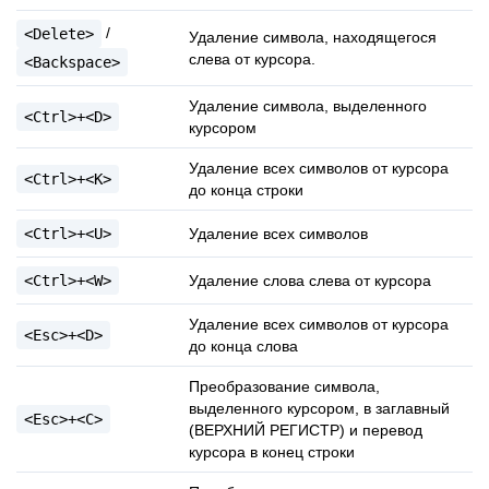
/
<Delete>
Удаление символа, находящегося
слева от курсора.
<Backspace>
Удаление символа, выделенного
<Ctrl>+<D>
курсором
Удаление всех символов от курсора
<Ctrl>+<K>
до конца строки
<Ctrl>+<U>
Удаление всех символов
<Ctrl>+<W>
Удаление слова слева от курсора
Удаление всех символов от курсора
<Esc>+<D>
до конца слова
Преобразование символа,
выделенного курсором, в заглавный
<Esc>+<C>
(ВЕРХНИЙ РЕГИСТР) и перевод
курсора в конец строки