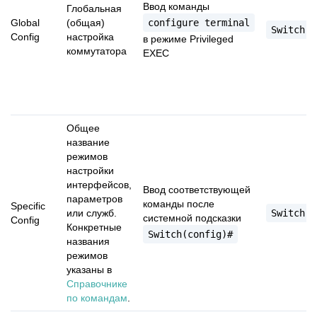
Ввод команды
Глобальная
Global
(общая)
configure
terminal
Switch(c
Сonfig
настройка
в режиме Privileged
коммутатора
EXEC
Общее
название
режимов
настройки
интерфейсов,
Ввод соответствующей
параметров
команды после
Specific
или служб.
Switch(c
системной подсказки
Сonfig
Конкретные
Switch(config)#
названия
режимов
указаны в
Справочнике
по командам
.