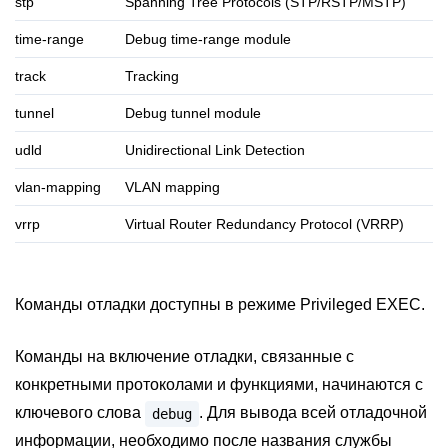
stp
Spanning Tree Protocols (STP/RSTP/MSTP)
time-range
Debug time-range module
track
Tracking
tunnel
Debug tunnel module
udld
Unidirectional Link Detection
vlan-mapping
VLAN mapping
vrrp
Virtual Router Redundancy Protocol (VRRP)
Команды отладки доступны в режиме Privileged EXEC.
Команды на включение отладки, связанные с
конкретными протоколами и функциями, начинаются с
ключевого слова
. Для вывода всей отладочной
debug
информации, необходимо после названия службы