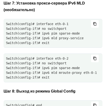
Шаг 7:
Установка прокси-сервера IPv6 MLD
(необязательно)
Switch(config)# interface eth-0-1
Switch(config-if)# no switchport
Switch(config-if)# ipv6 pim sparse-mode 
Switch(config-if)# ipv6 mld proxy-service
Switch(config-if)# exit
Switch(config)# interface eth-0-2
Switch(config-if)# no switchport
Switch(config-if)# ipv6 pim sparse-mode 
Switch(config-if)# ipv6 mld mroute-proxy eth-0-1
Switch(config-if)# exit
Шаг 8:
Выход из режима Global Config
Switch(config)# end