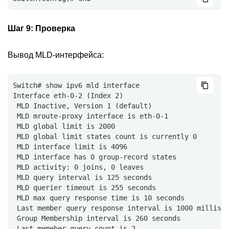
Шаг 9:
Проверка
Вывод MLD-интерфейса:
Switch# show ipv6 mld interface 
Interface eth-0-2 (Index 2)
 MLD Inactive, Version 1 (default)
 MLD mroute-proxy interface is eth-0-1
 MLD global limit is 2000
 MLD global limit states count is currently 0
 MLD interface limit is 4096
 MLD interface has 0 group-record states
 MLD activity: 0 joins, 0 leaves
 MLD query interval is 125 seconds
 MLD querier timeout is 255 seconds
 MLD max query response time is 10 seconds
 Last member query response interval is 1000 millise
 Group Membership interval is 260 seconds
 Last memeber query count is 2