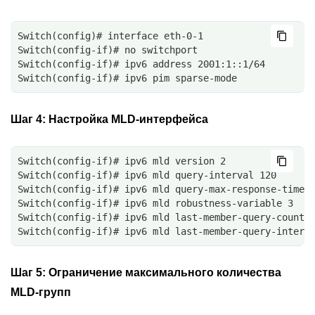
Switch(config)# interface eth-0-1
Switch(config-if)# no switchport 
Switch(config-if)# ipv6 address 2001:1::1/64
Switch(config-if)# ipv6 pim sparse-mode
Шаг 4:
Настройка MLD-интерфейса
Switch(config-if)# ipv6 mld version 2 
Switch(config-if)# ipv6 mld query-interval 120
Switch(config-if)# ipv6 mld query-max-response-time 
Switch(config-if)# ipv6 mld robustness-variable 3
Switch(config-if)# ipv6 mld last-member-query-count 
Switch(config-if)# ipv6 mld last-member-query-interv
Шаг 5:
Ограничение максимального количества
MLD-групп