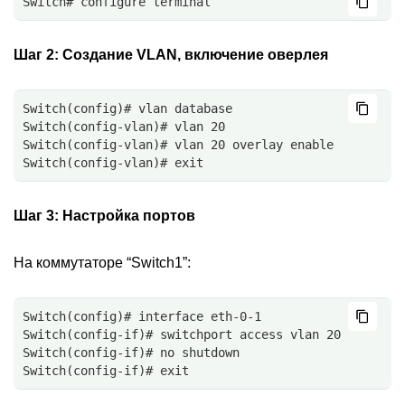
Switch# configure terminal
Шаг 2:
Создание VLAN, включение оверлея
Switch(config)# vlan database
Switch(config-vlan)# vlan 20
Switch(config-vlan)# vlan 20 overlay enable
Switch(config-vlan)# exit
Шаг 3:
Настройка портов
На коммутаторе “Switch1”:
Switch(config)# interface eth-0-1
Switch(config-if)# switchport access vlan 20
Switch(config-if)# no shutdown
Switch(config-if)# exit