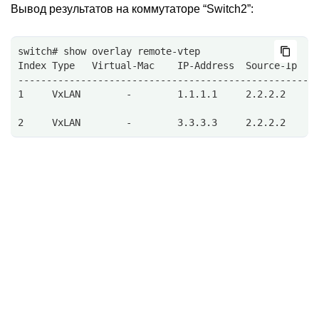
Вывод результатов на коммутаторе “Switch2”:
switch# show overlay remote-vtep 
Index Type   Virtual-Mac    IP-Address  Source-Ip   
----------------------------------------------------
1     VxLAN        -        1.1.1.1     2.2.2.2     
2     VxLAN        -        3.3.3.3     2.2.2.2     