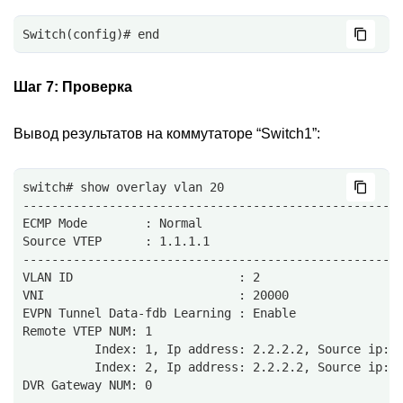
Switch(config)# end
Шаг 7:
Проверка
Вывод результатов на коммутаторе “Switch1”:
switch# show overlay vlan 20
----------------------------------------------------
ECMP Mode        : Normal
Source VTEP      : 1.1.1.1
----------------------------------------------------
VLAN ID                       : 2
VNI                           : 20000
EVPN Tunnel Data-fdb Learning : Enable
Remote VTEP NUM: 1
          Index: 1, Ip address: 2.2.2.2, Source ip: 
          Index: 2, Ip address: 2.2.2.2, Source ip: 
DVR Gateway NUM: 0
----------------------------------------------------