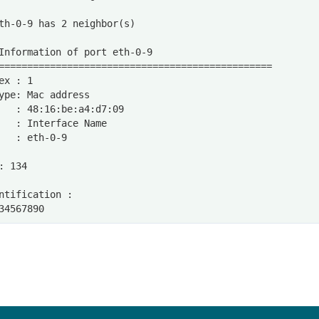
th-0-9 has 2 neighbor(s)
Information of port eth-0-9
================================================
ex : 1
ype: Mac address
   : 48:16:be:a4:d7:09
   : Interface Name
   : eth-0-9
: 134
ntification :
34567890