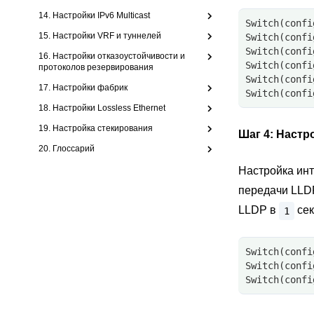
14. Настройки IPv6 Multicast
Switch(confi
15. Настройки VRF и туннелей
Switch(confi
Switch(confi
16. Настройки отказоустойчивости и
Switch(confi
протоколов резервирования
Switch(confi
17. Настройки фабрик
Switch(confi
18. Настройки Lossless Ethernet
19. Настройка стекирования
Шаг 4:
Настро
20. Глоссарий
Настройка ин
передачи LLD
LLDP в
сек
1
Switch(confi
Switch(confi
Switch(confi