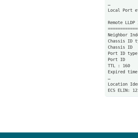
…
Local Port e
Remote LLDP 
============
Neighbor Ind
Chassis ID t
Chassis ID  
Port ID type
Port ID     
TTL : 160
Expired time
…
Location Ide
ECS ELIN: 12