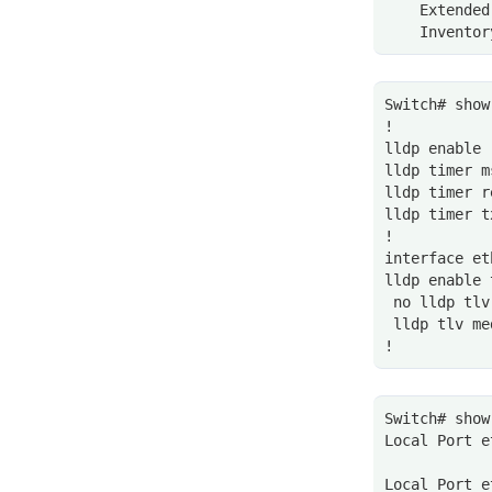
    Extended
    Inventor
Switch# show
!
lldp enable
lldp timer m
lldp timer r
lldp timer t
!
interface et
lldp enable 
 no lldp tlv
 lldp tlv me
!
Switch# show
Local Port e
Local Port e