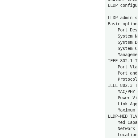
LLDP configu
============
LLDP admin s
Basic option
    Port Des
    System N
    System D
    System C
    Manageme
IEEE 802.1 T
    Port Vla
    Port and
    Protocol
IEEE 802.3 T
    MAC/PHY 
    Power Vi
    Link Agg
    Maximum 
LLDP-MED TLV
    Med Capa
    Network 
    Location