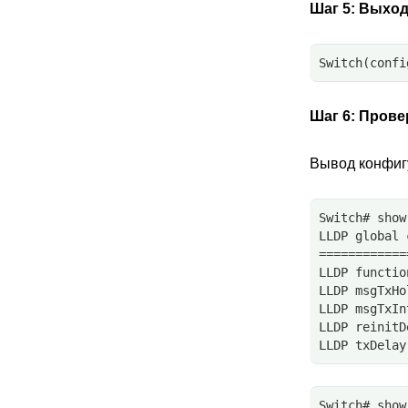
Шаг 5:
Выход 
Switch(confi
Шаг 6:
Прове
Вывод конфиг
Switch# show
LLDP global 
============
LLDP functio
LLDP msgTxHo
LLDP msgTxIn
LLDP reinitD
LLDP txDelay
Switch# show