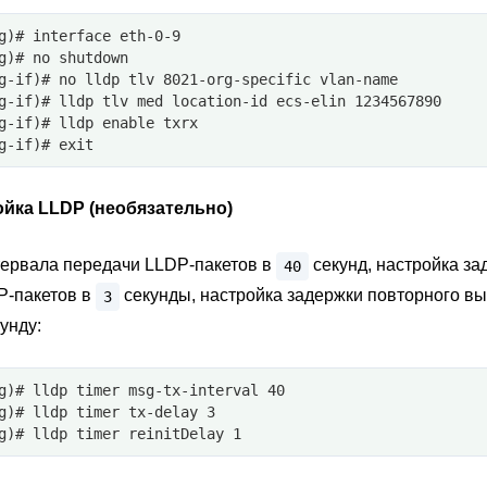
g)# interface eth-0-9
g)# no shutdown
g-if)# no lldp tlv 8021-org-specific vlan-name
g-if)# lldp tlv med location-id ecs-elin 1234567890
g-if)# lldp enable txrx
g-if)# exit
йка LLDP (необязательно)
тервала передачи LLDP-пакетов в
секунд, настройка за
40
P-пакетов в
секунды, настройка задержки повторного в
3
унду:
g)# lldp timer msg-tx-interval 40
g)# lldp timer tx-delay 3
g)# lldp timer reinitDelay 1