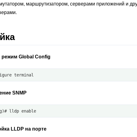
ммутатором, маршрутизатором, серверами приложений и др
верами.
йка
 режим Global Config
igure terminal
ение SNMP
g)# lldp enable
йка LLDP на порте