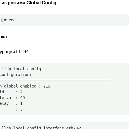
из режима Global Config
g)# end
рка
урации LLDP:
 lldp local config
configuration: 
================================================
n global enabled : YES
ld     : 4
terval : 40
elay   : 1
       : 3
 lldp local config interface eth-0-9