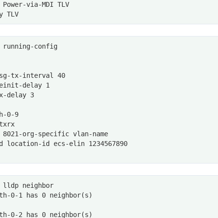
 Power-via-MDI TLV
y TLV
 running-config
sg-tx-interval 40
einit-delay 1
x-delay 3
h-0-9
txrx
 8021-org-specific vlan-name
d location-id ecs-elin 1234567890
 lldp neighbor 
th-0-1 has 0 neighbor(s)
th-0-2 has 0 neighbor(s)