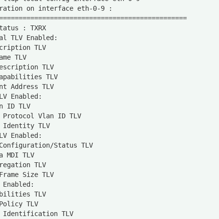
ration on interface eth-0-9 :
================================================
tatus : TXRX
al TLV Enabled:
cription TLV
ame TLV
escription TLV
apabilities TLV
nt Address TLV
LV Enabled:
n ID TLV
 Protocol Vlan ID TLV
 Identity TLV
LV Enabled:
Configuration/Status TLV
a MDI TLV
regation TLV
Frame Size TLV
 Enabled:
bilities TLV
Policy TLV
 Identification TLV