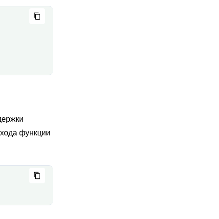
держки
ыхода функции