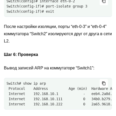
Switch(config)# interface eth-0-2
Switch(config-if)# port-isolate group 3
Switch(config-if)# exit 
После настройки изоляции, порты “eth-0-3” и “eth-0-4”
коммутатора “Switch2” изолируются друг от друга в сети
L2.
Шаг 6:
Проверка
Вывод записей ARP на коммутаторе “Switch1”:
Switch# show ip arp
 Protocol    Address          Age (min)  Hardware Ad
 Internet    192.168.10.1            -   eeb4.2a8d.6
 Internet    192.168.10.111          0   34b0.b279.5
 Internet    192.168.10.222          0   2a65.9618.5