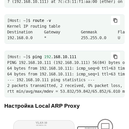
? (192.168.10.111) at 7c:c3:11:f1:aa:00 [ether] on e
[Host: ~]$ 
route
-v
Kernel IP routing table
Destination     Gateway         Genmask         Flag
192.168.0.0     *               255.255.0.0     U   
[Host: ~]$ 
ping
192
PING 192.168.10.111 (192.168.10.111) 56(84) bytes of
64 bytes from 192.168.10.111: icmp_seq=0 ttl=63 time
64 bytes from 192.168.10.111: icmp_seq=1 ttl=63 time
--- 192.168.10.111 ping statistics ---
2 packets transmitted, 2 received, 0% packet loss, t
rtt min/avg/max/mdev = 53.832/59.842/65.852/6.010 ms
Настройка Local ARP Proxy