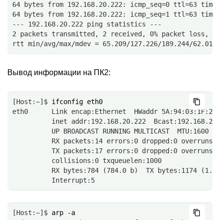
64 bytes from 192.168.20.222: icmp_seq=0 ttl=63 time
64 bytes from 192.168.20.222: icmp_seq=1 ttl=63 time
--- 192.168.20.222 ping statistics ---
2 packets transmitted, 2 received, 0% packet loss, t
rtt min/avg/max/mdev = 65.209/127.226/189.244/62.018
Вывод информации на ПК2:
[Host:~]$ 
ifconfig
eth0      Link encap:Ethernet  HWaddr 5A:94:03:1F:23
          inet addr:192.168.20.222  Bcast:192.168.25
          UP BROADCAST RUNNING MULTICAST  MTU:1600  
          RX packets:14 errors:0 dropped:0 overruns:
          TX packets:17 errors:0 dropped:0 overruns:
          collisions:0 txqueuelen:1000 
          RX bytes:784 (784.0 b)  TX bytes:1174 (1.1
          Interrupt:5 
[Host:~]$ 
arp