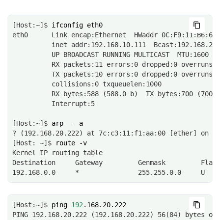
[Host:~]$ 
ifconfig
eth0      Link encap:Ethernet  HWaddr 0C:F9:11:B6:6E
          inet addr:192.168.10.111  Bcast:192.168.25
          UP BROADCAST RUNNING MULTICAST  MTU:1600  
          RX packets:11 errors:0 dropped:0 overruns:
          TX packets:10 errors:0 dropped:0 overruns:
          collisions:0 txqueuelen:1000 
          RX bytes:588 (588.0 b)  TX bytes:700 (700.
          Interrupt:5
[Host:~]$ 
arp
-
? (192.168.20.222) at 7c:c3:11:f1:aa:00 [ether] on e
[Host: ~]$ 
route
Kernel IP routing table
Destination     Gateway         Genmask         Flag
192.168.0.0     *               255.255.0.0     U   
[Host:~]$ 
ping
192
PING 192.168.20.222 (192.168.20.222) 56(84) bytes of