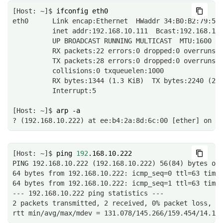
[Host: ~]$ 
ifconfig
eth0      Link encap:Ethernet  HWaddr 34:B0:B2:79:5F
          inet addr:192.168.10.111  Bcast:192.168.10
          UP BROADCAST RUNNING MULTICAST  MTU:1600  
          RX packets:22 errors:0 dropped:0 overruns:
          TX packets:28 errors:0 dropped:0 overruns:
          collisions:0 txqueuelen:1000 
          RX bytes:1344 (1.3 KiB)  TX bytes:2240 (2.
          Interrupt:5
[Host: ~]$ 
arp
? (192.168.10.222) at ee:b4:2a:8d:6c:00 [ether] on e
[Host: ~]$ 
ping
192
PING 192.168.10.222 (192.168.10.222) 56(84) bytes of
64 bytes from 192.168.10.222: icmp_seq=0 ttl=63 time
64 bytes from 192.168.10.222: icmp_seq=1 ttl=63 time
--- 192.168.10.222 ping statistics ---
2 packets transmitted, 2 received, 0% packet loss, t
rtt min/avg/max/mdev = 131.078/145.266/159.454/14.18