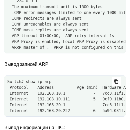
    224.0.0.1
  The maximum transmit unit is 1500 bytes
  ICMP error messages limited to one every 1000 mill
  ICMP redirects are always sent
  ICMP unreachables are always sent
  ICMP mask replies are always sent
  ARP timeout 01:00:00,  ARP retry interval 1s
  ARP Proxy is enabled, Local ARP Proxy is disabled
  VRRP master of :  VRRP is not configured on this i
Вывод записей ARP:
Switch# show ip arp
 Protocol    Address          Age (min)  Hardware Ad
 Internet    192.168.10.1            -   7cc3.11f1.a
 Internet    192.168.10.111          5   0cf9.11b6.6
 Internet    192.168.20.1            -   7cc3.11f1.a
 Internet    192.168.20.222          6   5a94.031f.2
Вывод информации на ПК1: