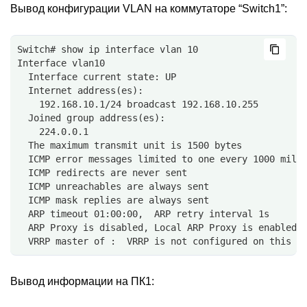
Вывод конфигурации VLAN на коммутаторе “Switch1”:
Switch# show ip interface vlan 10
Interface vlan10
  Interface current state: UP
  Internet address(es):
    192.168.10.1/24 broadcast 192.168.10.255
  Joined group address(es):
    224.0.0.1
  The maximum transmit unit is 1500 bytes
  ICMP error messages limited to one every 1000 mill
  ICMP redirects are never sent
  ICMP unreachables are always sent
  ICMP mask replies are always sent
  ARP timeout 01:00:00,  ARP retry interval 1s
  ARP Proxy is disabled, Local ARP Proxy is enabled
  VRRP master of :  VRRP is not configured on this i
Вывод информации на ПК1: