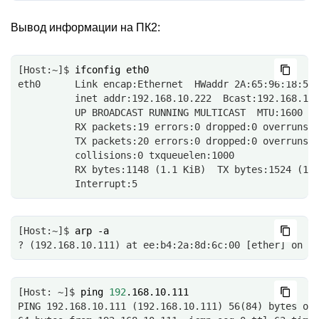
Вывод информации на ПК2:
[Host:~]$ 
ifconfig
eth0      Link encap:Ethernet  HWaddr 2A:65:96:18:57
          inet addr:192.168.10.222  Bcast:192.168.10
          UP BROADCAST RUNNING MULTICAST  MTU:1600  
          RX packets:19 errors:0 dropped:0 overruns:
          TX packets:20 errors:0 dropped:0 overruns:
          collisions:0 txqueuelen:1000 
          RX bytes:1148 (1.1 KiB)  TX bytes:1524 (1.
          Interrupt:5
[Host:~]$ 
arp
? (192.168.10.111) at ee:b4:2a:8d:6c:00 [ether] on e
[Host: ~]$ 
ping
192
PING 192.168.10.111 (192.168.10.111) 56(84) bytes of