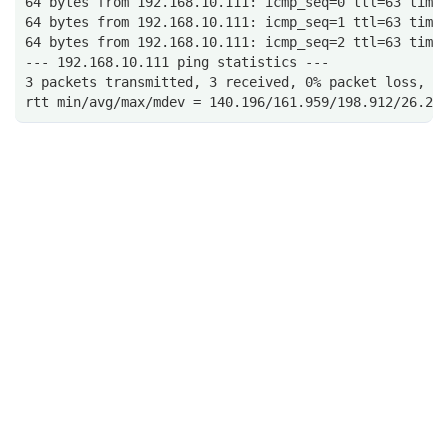
64 bytes from 192.168.10.111: icmp_seq=0 ttl=63 time
64 bytes from 192.168.10.111: icmp_seq=1 ttl=63 time
64 bytes from 192.168.10.111: icmp_seq=2 ttl=63 time
--- 192.168.10.111 ping statistics ---
3 packets transmitted, 3 received, 0% packet loss, t
rtt min/avg/max/mdev = 140.196/161.959/198.912/26.26