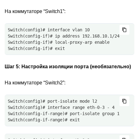
На коммутаторе “Switch1”:
Switch(config)# interface vlan 10
Switch(config-if)# ip address 192.168.10.1/24
Switch(config-if)# local-proxy-arp enable
Switch(config-if)# exit
Шаг 5:
Настройка изоляции порта (необязательно)
На коммутаторе “Switch2”:
Switch(config)# port-isolate mode l2
Switch(config)# interface range eth-0-3 - 4
Switch(config-if-range)# port-isolate group 1
Switch(config-if-range)# exit