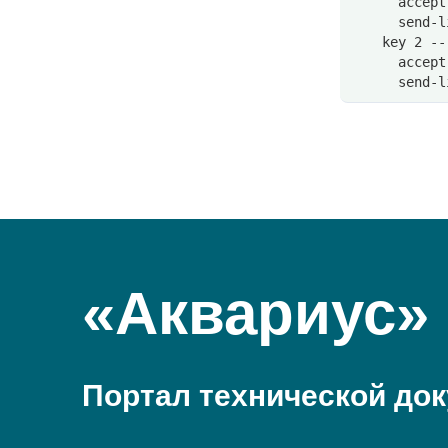
      accept
      send-l
    key 2 --
      accept
      send-l
«Аквариус»
Портал технической до