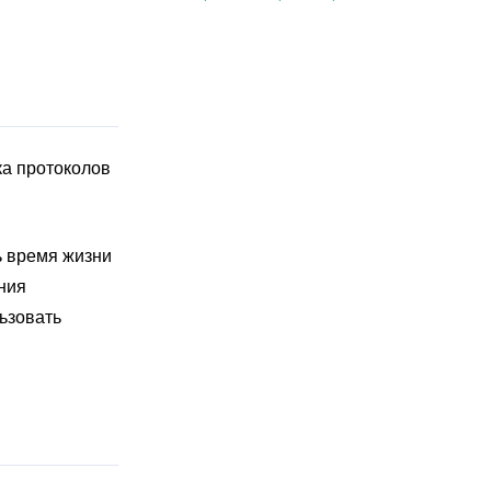
ка протоколов
ь время жизни
ния
ьзовать