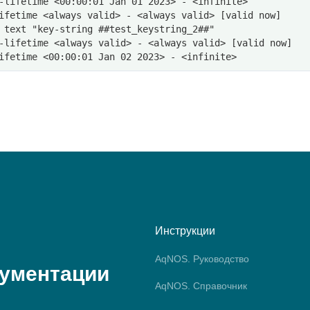
-lifetime <00:00:01 Jan 01 2023> - <infinite>
ifetime <always valid> - <always valid> [valid now]
 text "key-string ##test_keystring_2##"
-lifetime <always valid> - <always valid> [valid now]
ifetime <00:00:01 Jan 02 2023> - <infinite>
Инструкции
AqNOS. Руководство
кументации
AqNOS. Справочник