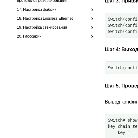
Шаг 3:
Привяз
протоколов резервирования
17. Настройки фабрик
18. Настройки Lossless Ethernet
Switch(confi
Switch(confi
19. Настройка стекирования
Switch(confi
20. Глоссарий
Шаг 4:
Выход 
Switch(confi
Шаг 5:
Прове
Вывод конфиг
Switch# show
key chain te
    key 1 --