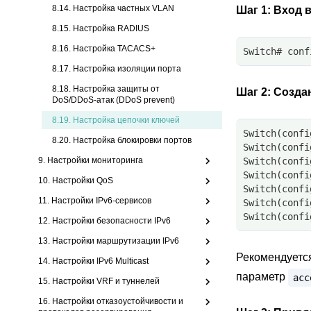
8.14. Настройка частных VLAN
Шаг 1:
Вход в
8.15. Настройка RADIUS
8.16. Настройка TACACS+
Switch# conf
8.17. Настройка изоляции порта
8.18. Настройка защиты от
Шаг 2:
Создан
DoS/DDoS-атак (DDoS prevent)
8.19.
Настройка цепочки ключей
Switch(confi
8.20. Настройка блокировки портов
Switch(confi
9. Настройки мониторинга
Switch(confi
Switch(confi
10. Настройки QoS
Switch(confi
11. Настройки IPv6-сервисов
Switch(confi
Switch(confi
12. Настройки безопасности IPv6
13. Настройки маршрутизации IPv6
Рекомендуетс
14. Настройки IPv6 Multicast
параметр
acc
15. Настройки VRF и туннелей
16. Настройки отказоустойчивости и