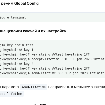
 режим Global Config
igure terminal
ие цепочки ключей и их настройка
g)# key chain test
g-keychain)# key 1
g-keychain-key)# key-string ##test_keystring_1##
g-keychain-key)# accept-lifetime 0:0:1 1 jan 2023 infini
g-keychain)# key 2
g-keychain-key)# key-string ##test_keystring_2##
g-keychain-key)# send-lifetime 0:0:1 2 jan 2023 infinite
я параметр
настраивать в меньшее значени
send-lifetime
.
ept-lifetime