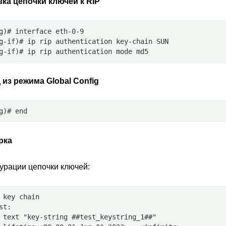
ка цепочки ключей к RIP
g)# interface eth-0-9
g-if)# ip rip authentication key-chain SUN
g-if)# ip rip authentication mode md5
из режима Global Config
g)# end
рка
урации цепочки ключей:
 key chain
st:
 text "key-string ##test_keystring_1##"