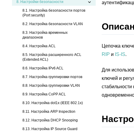
8.
Настройки безопасности
аутентификац
8.1. Настройка безопасности портов
(Port security)
Описа
8.2. Настройка безопасности VLAN
8.3. Настройка временных
диапазонов
Цепочка ключ
8.4. Настройка ACL
RIP
и
IS-IS
.
8.5. Настройка расширенного ACL
(Extended ACL)
8.6. Настройка IPv6 ACL
Для использов
8.7. Настройка группировки портов
ключей и регу
8.8. Настройка группировки VLAN
стабильности 
8.9. Настройка CoPP ACL
одновременно
8.10. Настройка dot1x (IEEE 802.1х)
8.11. Настройка ARP Inspection
Настро
8.12. Настройка DHCP Snooping
8.13. Настройка IP Source Guard