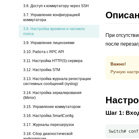
3.6. Доступ к коммутатору через SSH
Описа
3.7. Управление конфигурацией
коммутатора
3.8.
Настройка времени и часового
пояса
При отсутстви
3.9. Управление лицензиями
после перезаг
3.10. Работа с RPC API
3.11. Настройка HTTP(S)-сервера
Важно!
3.12. Настройка STM
Ручную настро
3.13. Настройка журнала регистрации
системных сообщений (syslog)
3.14. Настройка зеркалирования
Настро
(Mirror)
3.15. Управление коммутатором
Шаг 1: Вхо
3.16. Настройка SmartConfig
3.17. Журналы перезагрузок
Switch# conf
3.18. Сбор диагностической
информации