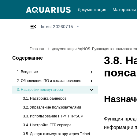
Документация
Материалы
latest.20260715
Главная
/
документация AqNOS. Руководство пользователя
3.8.
Н
Содержание
пояса
1. Введение
2. Обновление ПО и восстановление
3.
Настройки коммутатора
Назнач
3.1. Настройка баннеров
3.2. Управление пользователями
3.3. Использование FTP/TFTP/SCP
Функция предн
3.4. Настройка FTP сервера
информации по
3.5. Доступ к коммутатору через Telnet