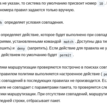
 не указан, то система по умолчанию присвоит номер
.
10
номера правил задаются только вручную.
определяет условия совпадения.
h
определяет действие, которое будет выполнено при совпа
териями, установленными командой
. Доступны два ти
match
ешить) и
(запретить). Если действие для правила не у
deny
действием по умолчанию будет
.
permit
тики маршрутизации проверяются построчно в поисках сов
правилом политики выполняется настроенное действие (
p
ск совпадений в последующих правилах не производится. Ес
иле не совпадает c параметрами пакета, то проверяется с
ики маршрутизации. При отсутствии совпадений, маршрути
ледней строки, отбрасывает пакет.