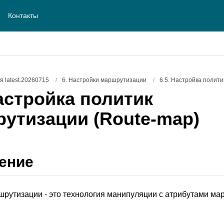
Контакты
 latest.20260715
/
6. Настройки маршрутизации
/
6.5. Настройка полит
астройка политик
утизации (Route-map)
ение
рутизации - это технология манипуляции с атрибутами ма