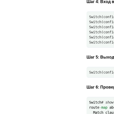
Шаг 4:
Вход 
Switch(confi
Switch(confi
Switch(confi
Switch(confi
Switch(confi
Switch(confi
Шаг 5:
Выход 
Switch(confi
Шаг 6:
Прове
Switch
# show
route
-
map
ab
Match
clau