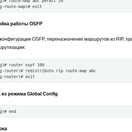
g)# route-map abc permit 20
g-route-map)# exit
ойка работы OSFP
 конфигурации OSFP, переназначение маршрутов из RIP, п
шрутизации:
g)# router ospf 100
g-router)# redistribute rip route-map abc
g-router)# exit
из режима Global Config
g)# end
рка