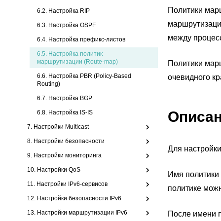
Политики мар
6.2. Настройка RIP
маршрутизации
6.3. Настройка OSPF
между процес
6.4. Настройка префикс-листов
6.5.
Настройка политик
маршрутизации (Route-map)
Политики марш
6.6. Настройка PBR (Policy-Based
очевидного кр
Routing)
6.7. Настройка BGP
Описа
6.8. Настройка IS-IS
7. Настройки Multicast
8. Настройки безопасности
Для настройк
9. Настройки мониторинга
10. Настройки QoS
Имя политики 
11. Настройки IPv6-сервисов
политике можн
12. Настройки безопасности IPv6
13. Настройки маршрутизации IPv6
После имени п