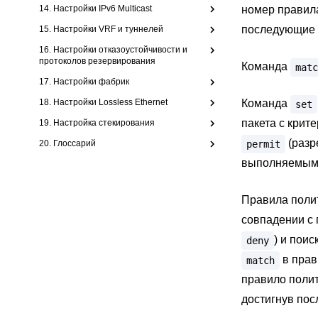
14. Настройки IPv6 Multicast
номер правила
последующие 
15. Настройки VRF и туннелей
16. Настройки отказоустойчивости и
протоколов резервирования
Команда
matc
17. Настройки фабрик
18. Настройки Lossless Ethernet
Команда
set
пакета с кри
19. Настройка стекирования
(разр
permit
20. Глоссарий
выполняемым 
Правила поли
совпадении с 
) и пои
deny
в прав
match
правило полит
достигнув пос