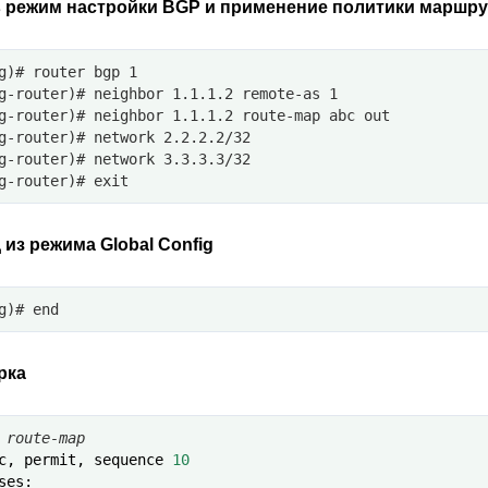
в режим настройки BGP и применение политики маршр
g)# router bgp 1
g-router)# neighbor 1.1.1.2 remote-as 1
g-router)# neighbor 1.1.1.2 route-map abc out
g-router)# network 2.2.2.2/32
g-router)# network 3.3.3.3/32
g-router)# exit
из режима Global Config
g)# end
рка
 route-map
c
,
permit
,
sequence
10
ses
: