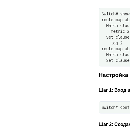
Switch# show
route-map ab
  Match clau
    metric 2
  Set clause
    tag 2
route-map ab
  Match clau
  Set clause
Настройка
Шаг 1:
Вход в
Switch# conf
Шаг 2:
Созда