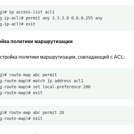
g)# ip access-list acl1
g-ip-acl)# permit any 3.3.3.0 0.0.0.255 any
g-ip-acl)# exit
ойка политики маршрутизации
астройка политики маршрутизации, совпадающей с ACL:
g)# route-map abc permit
g-route-map)# match ip address acl1
g-route-map)# set local-preference 200
g-route-map)# exit
g)# route-map abc permit 20
g-route-map)# exit