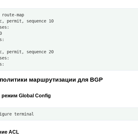
 route-map
c, permit, sequence 10
ses:
0
s:
c, permit, sequence 20
ses:
s:
 политики маршрутизации для BGP
 режим Global Config
igure terminal
ние ACL