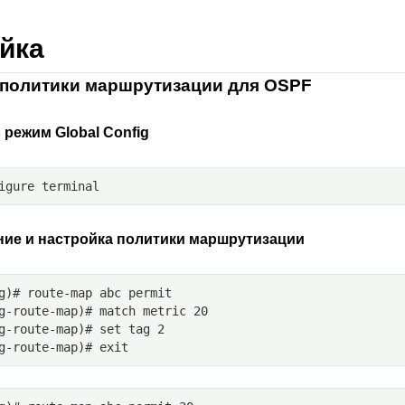
йка
 политики маршрутизации для OSPF
 режим Global Config
igure terminal
ние и настройка политики маршрутизации
g)# route-map abc permit
g-route-map)# match metric 20
g-route-map)# set tag 2
g-route-map)# exit