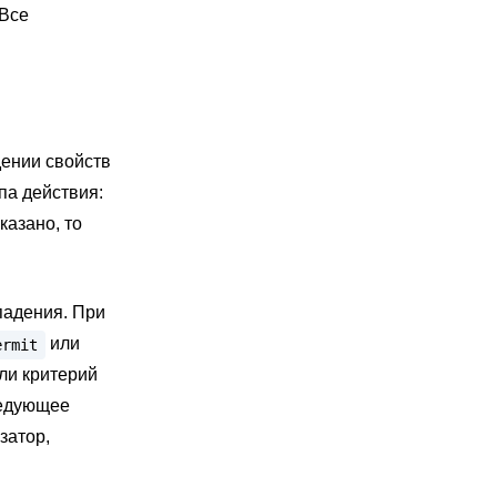
 Все
дении свойств
па действия:
казано, то
падения. При
или
ermit
ли критерий
ледующее
затор,