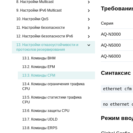
8. Настройки Multicast
Требовани
9. Настройки IPv6 Multicast
10. Настройки QoS
Серия
11. Настройки безопасности
AQ-N3000
12. Настройки безопасности IPv6
13.
Настройки отказоустойчивости и
AQ-N5000
протоколов резервирования
AQ-N6000
13.1. Команды BHM
13.2. Команды EFM
Синтаксис
13.3.
Команды CFM
13.4. Команды ограничения трафика
ethernet
cfm
CPU
13.5. Команды статистики трафика
CPU
no
ethernet
13.6. Команды защиты CPU
Режим вво
13.7. Команды UDLD
13.8. Команды ERPS