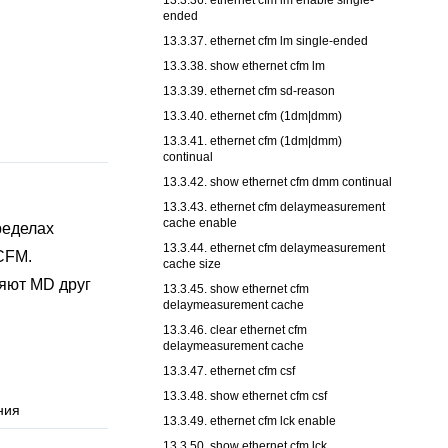
13.3.36. ethernet cfm lm enable single-
ended
13.3.37. ethernet cfm lm single-ended
13.3.38. show ethernet cfm lm
13.3.39. ethernet cfm sd-reason
13.3.40. ethernet cfm (1dm|dmm)
13.3.41. ethernet cfm (1dm|dmm)
continual
13.3.42. show ethernet cfm dmm continual
13.3.43. ethernet cfm delaymeasurement
cache enable
ределах
13.3.44. ethernet cfm delaymeasurement
CFM.
cache size
ляют MD друг
13.3.45. show ethernet cfm
delaymeasurement cache
13.3.46. clear ethernet cfm
delaymeasurement cache
13.3.47. ethernet cfm csf
13.3.48. show ethernet cfm csf
ния
13.3.49. ethernet cfm lck enable
13.3.50. show ethernet cfm lck