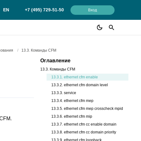
EN
+7 (495) 729-51-50
Вход
рования
/
13.3. Команды CFM
Оглавление
13.3. Команды CFM
13.3.1. ethernet cfm enable
13.3.2. ethernet cfm domain level
13.3.3. service
13.3.4. ethernet cfm mep
13.3.5. ethernet cfm mep crosscheck mpid
13.3.6. ethernet cfm mip
 CFM.
13.3.7. ethernet cfm cc enable domain
13.3.8. ethernet cfm cc domain priority
13.3.9. ethernet cfm loopback