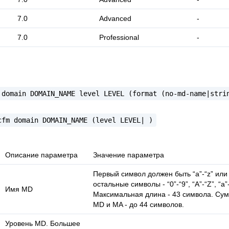
7.0
Advanced
-
7.0
Professional
-
domain
DOMAIN_NAME
level
LEVEL
(format
(no-md-name|stri
cfm
domain
DOMAIN_NAME
(level
LEVEL|
)
Описание параметра
Значение параметра
Первый символ должен быть “a”-“z” или 
остальные символы - “0”-“9”, “A”-“Z”, “a”-“z”
Имя MD
Максимальная длина - 43 символа. Су
MD и MA - до 44 символов.
Уровень MD. Большее