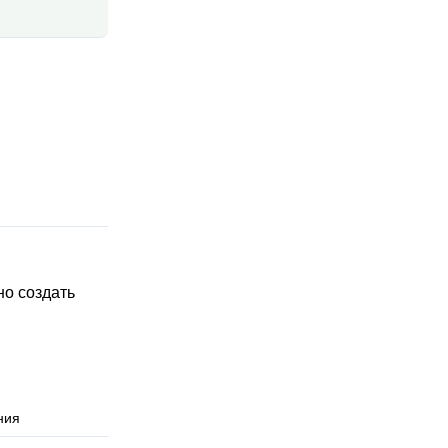
но создать
ния