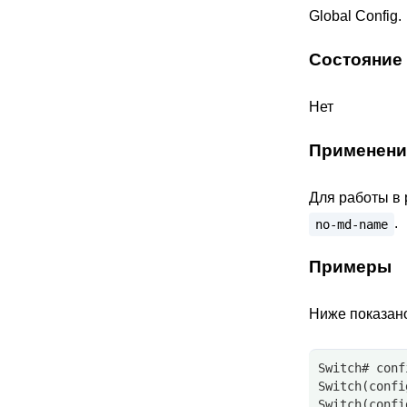
Global Config.
Состояние
Нет
Применени
Для работы в
.
no-md-name
Примеры
Ниже показано
Switch# conf
Switch(confi
Switch(confi