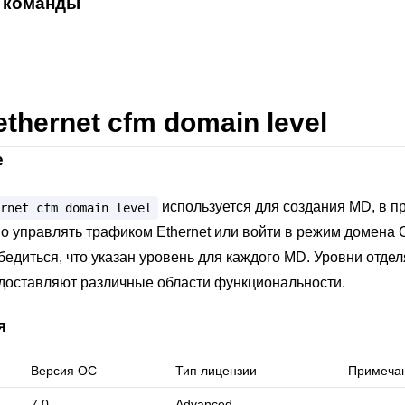
 команды
ethernet cfm domain level
е
используется для создания MD, в п
rnet
cfm
domain
level
о управлять трафиком Ethernet или войти в режим домена 
едиться, что указан уровень для каждого MD. Уровни отде
едоставляют различные области функциональности.
я
Версия ОС
Тип лицензии
Примеча
7.0
Advanced
-