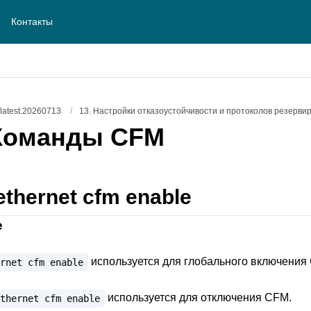
Контакты
atest.20260713
/
13. Настройки отказоустойчивости и протоколов резерви
Команды CFM
ethernet cfm enable
е
используется для глобального включения
rnet
cfm
enable
используется для отключения CFM.
thernet
cfm
enable