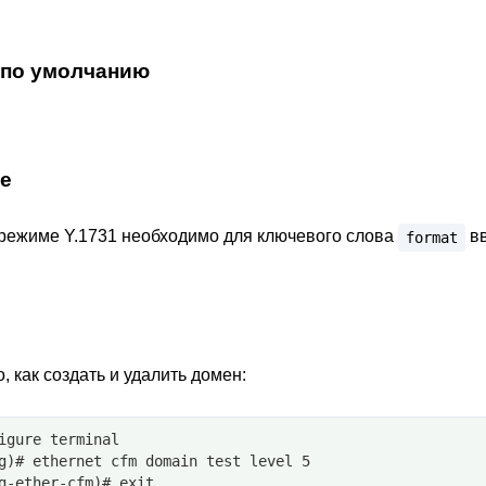
 по умолчанию
е
 режиме Y.1731 необходимо для ключевого слова
вв
format
, как создать и удалить домен:
igure terminal
g)# ethernet cfm domain test level 5
g-ether-cfm)# exit