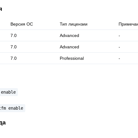
я
Версия ОС
Тип лицензии
Примеча
7.0
Advanced
-
7.0
Advanced
-
7.0
Professional
-
enable
cfm
enable
да