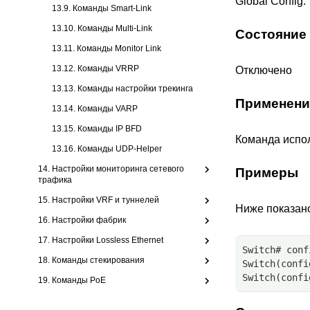
Global Config.
13.9. Команды Smart-Link
13.10. Команды Multi-Link
Состояние
13.11. Команды Monitor Link
13.12. Команды VRRP
Отключено
13.13. Команды настройки трекинга
Применени
13.14. Команды VARP
13.15. Команды IP BFD
Команда испол
13.16. Команды UDP-Helper
14. Настройки мониторинга сетевого
Примеры
трафика
15. Настройки VRF и туннелей
Ниже показано
16. Настройки фабрик
17. Настройки Lossless Ethernet
Switch# conf
18. Команды стекирования
Switch(confi
Switch(confi
19. Команды PoE