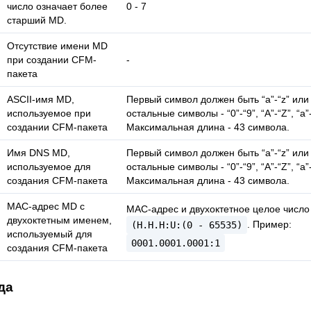
число означает более
0 - 7
старший MD.
Отсутствие имени MD
при создании CFM-
-
пакета
ASCII-имя MD,
Первый символ должен быть “a”-“z” или 
используемое при
остальные символы - “0”-“9”, “A”-“Z”, “a”-“z”
создании CFM-пакета
Максимальная длина - 43 символа.
Имя DNS MD,
Первый символ должен быть “a”-“z” или 
используемое для
остальные символы - “0”-“9”, “A”-“Z”, “a”-“z”
создания CFM-пакета
Максимальная длина - 43 символа.
MAC-адрес MD с
MAC-адрес и двухоктетное целое число
двухоктетным именем,
. Пример:
(H.H.H:U:(0
-
65535)
используемый для
0001.0001.0001:1
создания CFM-пакета
да