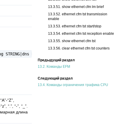
13.3.51. show ethernet cfm lm brief
13.3.52. ethernet cfm tst transmission
enable
13.3.53. ethernet cfm tst start/stop
13.3.54. ethernet cfm tst reception enable
13.3.55. show ethernet cfm tst
13.3.56. clear ethernet cfm tst counters
ng
STRING|dns
DNS_NAME|mac-address
MAC_ADDRESS)|
)
Предыдущий раздел
13.2.
Команды EFM
Следующий раздел
13.4.
Команды ограничения трафика CPU
“A”-“Z”,
, “.”, “-”, “_”.
ммарная длина