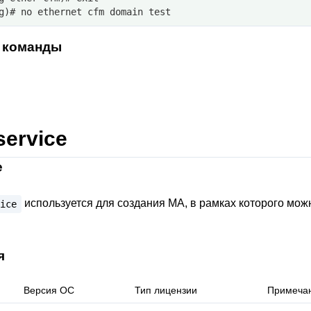
g)# no ethernet cfm domain test
 команды
service
е
используется для создания MA, в рамках которого мож
ice
я
Версия ОС
Тип лицензии
Примеча