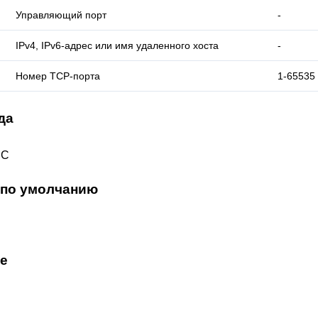
Управляющий порт
-
IPv4, IPv6-адрес или имя удаленного хоста
-
Номер TCP-порта
1-65535
да
EC
 по умолчанию
е