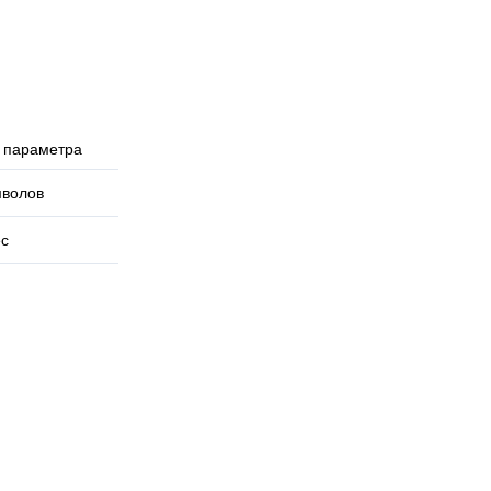
 параметра
мволов
ес