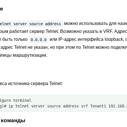
е
можно использовать для наз
elnet
server
source
address
рым работает сервер Telnet. Возможно указать в VRF. Адрес 
т быть только
или IP-адрес интерфейса loopback, 
0.0.0.0
 адрес Telnet не указан, но при этом по Telnet можно подклю
аблицы маршрутизации.
еса источника сервера Telnet:
igure terminal
g)# ip telnet server source address vrf Tenant1 192.168.
 команды