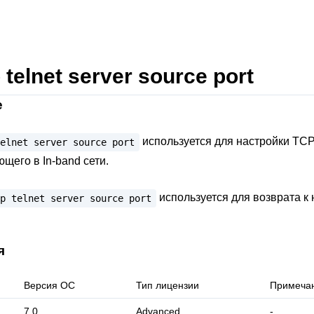
p telnet server source port
е
используется для настройки TCP
elnet
server
source
port
ющего в In-band сети.
используется для возврата к 
p
telnet
server
source
port
я
Версия ОС
Тип лицензии
Примеча
7.0
Advanced
-