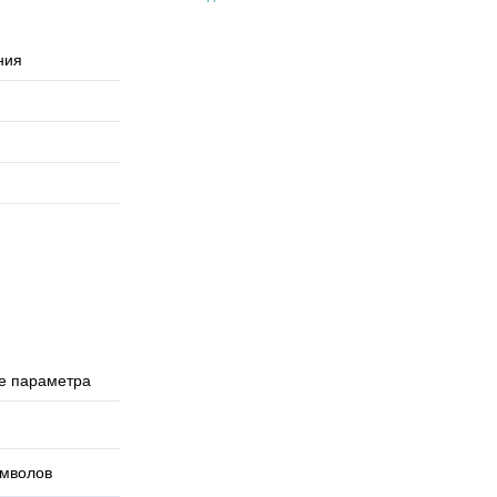
ния
е параметра
имволов