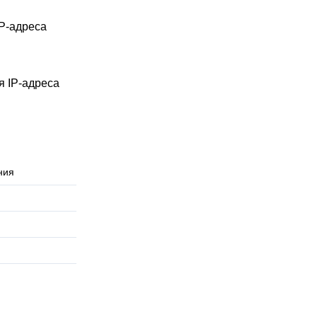
IP-адреса
я IP-адреса
ния