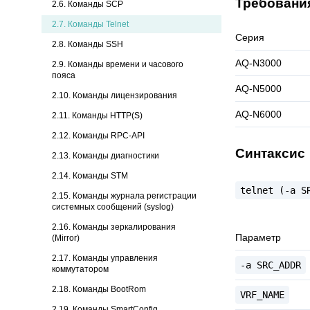
Требовани
2.6. Команды SCP
2.7.
Команды Telnet
Серия
2.8. Команды SSH
AQ-N3000
2.9. Команды времени и часового
пояса
AQ-N5000
2.10. Команды лицензирования
AQ-N6000
2.11. Команды HTTP(S)
2.12. Команды RPC-API
Синтаксис
2.13. Команды диагностики
2.14. Команды STM
telnet
(-a
S
2.15. Команды журнала регистрации
системных сообщений (syslog)
2.16. Команды зеркалирования
Параметр
(Mirror)
2.17. Команды управления
-a
SRC_ADDR
коммутатором
2.18. Команды BootRom
VRF_NAME
2.19. Команды SmartConfig