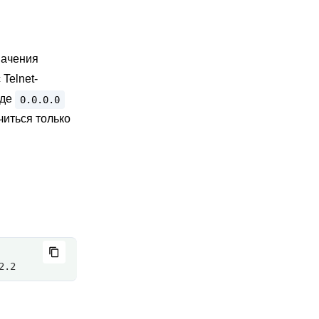
начения
Telnet-
где
0.0.0.0
читься только
2.2