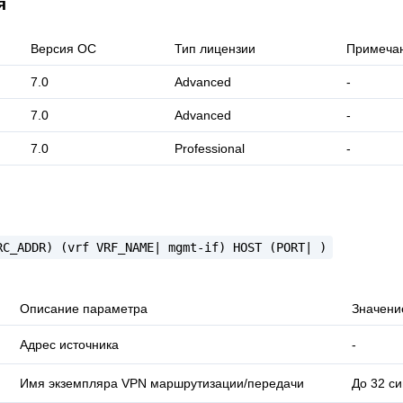
я
Версия ОС
Тип лицензии
Примеча
7.0
Advanced
-
7.0
Advanced
-
7.0
Professional
-
RC_ADDR)
(vrf
VRF_NAME|
mgmt-if)
HOST
(PORT|
)
Описание параметра
Значени
Адрес источника
-
Имя экземпляра VPN маршрутизации/передачи
До 32 с