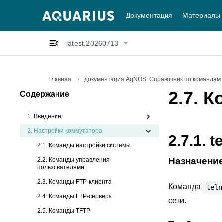
Документация
Материалы
latest.20260713
Главная
/
документация AqNOS. Справочник по командам l
2.7.
К
Содержание
1. Введение
2.
Настройки коммутатора
2.7.1.
t
2.1. Команды настройки системы
Назначени
2.2. Команды управления
пользователями
2.3. Команды FTP-клиента
Команда
teln
2.4. Команды FTP-сервера
сети.
2.5. Команды TFTP