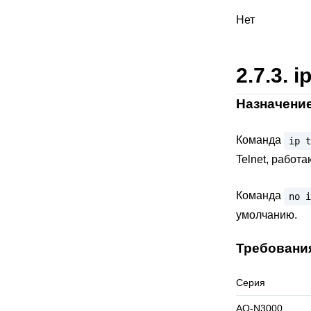
Нет
2.7.3.
i
Назначени
Команда
ip
t
Telnet, работа
Команда
no
i
умолчанию.
Требовани
Серия
AQ-N3000