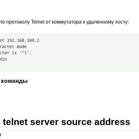
о протоколу Telnet от коммутатора к удаленному хосту:
et 192.168.100.2
racter mode
cter is '^]'.
min
 команды
p telnet server source address
е