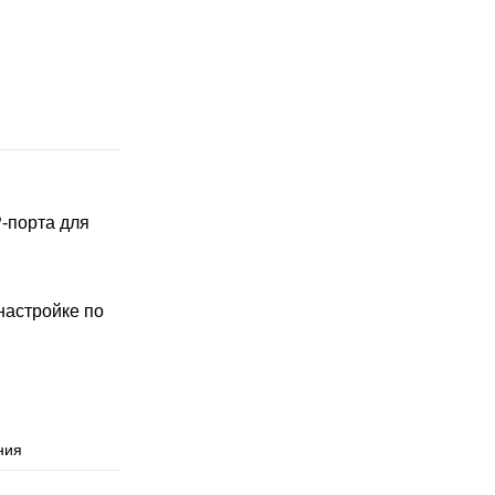
-порта для
настройке по
ния