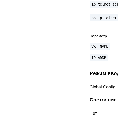
ip
telnet
se
no
ip
telnet
Параметр
VRF_NAME
IP_ADDR
Режим вво
Global Config
Состояние
Нет