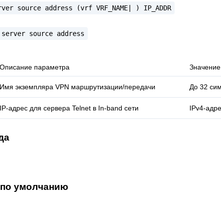
rver
source
address
(vrf
VRF_NAME|
)
IP_ADDR
server
source
address
Описание параметра
Значение
Имя экземпляра VPN маршрутизации/передачи
До 32 си
IP-адрес для сервера Telnet в In-band сети
IPv4-адр
да
 по умолчанию