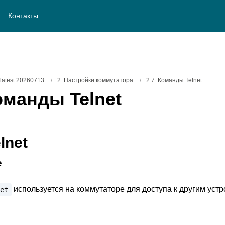
Контакты
atest.20260713
/
2. Настройки коммутатора
/
2.7. Команды Telnet
оманды Telnet
elnet
е
используется на коммутаторе для доступа к другим устр
et