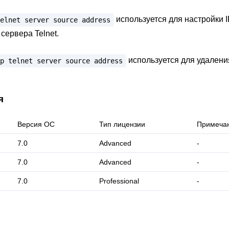
используется для настройки 
elnet
server
source
address
сервера Telnet.
используется для удалени
p
telnet
server
source
address
я
Версия ОС
Тип лицензии
Примеча
7.0
Advanced
-
7.0
Advanced
-
7.0
Professional
-