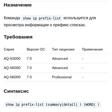
Назначение
Команда
используется для
show
ip
prefix-list
просмотра информации о префикс-списках.
Требования
Серия
Версия ОС
Тип лицензии
Примечания
AQ-N3000
7.0
Advanced
-
AQ-N5000
7.0
Advanced
-
AQ-N6000
7.0
Professional
-
Синтаксис
show
ip
prefix-list
(summary|detail|
)
(WORD|
)