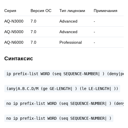
Серия
Версия ОС
Тип лицензии
Примечания
AQ-N3000
7.0
Advanced
-
AQ-N5000
7.0
Advanced
-
AQ-N6000
7.0
Professional
-
Синтаксис
ip
prefix-list
WORD
(seq
SEQUENCE-NUMBER|
)
(deny|per
(any|A.B.C.D/M
(ge
GE-LENGTH|
)
(le
LE-LENGTH|
))
no
ip
prefix-list
WORD
(seq
SEQUENCE-NUMBER|
)
(deny|
no
ip
prefix-list
WORD
(seq
SEQUENCE-NUMBER|
)