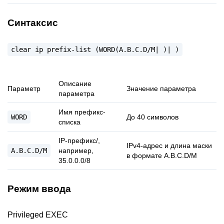
Синтаксис
clear
ip
prefix-list
(WORD(A.B.C.D/M|
)|
)
Описание
Параметр
Значение параметра
параметра
Имя префикс-
WORD
До 40 символов
списка
IP-префикс
/
,
IPv4-адрес и длина маски
A.B.C.D/M
например,
в формате A.B.C.D/M
35.0.0.0/8
Режим ввода
Privileged EXEC