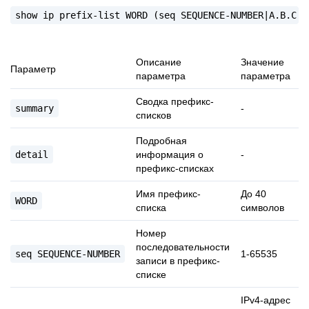
show
ip
prefix-list
WORD
(seq
SEQUENCE-NUMBER|A.B.C.D
Описание
Значение
Параметр
параметра
параметра
Сводка префикс-
summary
-
списков
Подробная
detail
информация о
-
префикс-списках
Имя префикс-
До 40
WORD
списка
символов
Номер
последовательности
seq
SEQUENCE-NUMBER
1-65535
записи в префикс-
списке
IPv4-адрес