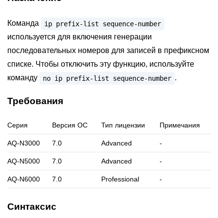
Команда
ip
prefix-list
sequence-number
используется для включения генерации
последовательных номеров для записей в префиксном
списке. Чтобы отключить эту функцию, используйте
команду
.
no
ip
prefix-list
sequence-number
Требования
Серия
Версия ОС
Тип лицензии
Примечания
AQ-N3000
7.0
Advanced
-
AQ-N5000
7.0
Advanced
-
AQ-N6000
7.0
Professional
-
Синтаксис