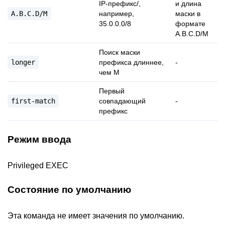
IP-префикс
/
,
и длина
A.B.C.D/M
например,
маски в
35.0.0.0/8
формате
A.B.C.D/M
Поиск маски
longer
префикса длиннее,
-
чем M
Первый
first-match
совпадающий
-
префикс
Режим ввода
Privileged EXEC
Состояние по умолчанию
Эта команда не имеет значения по умолчанию.