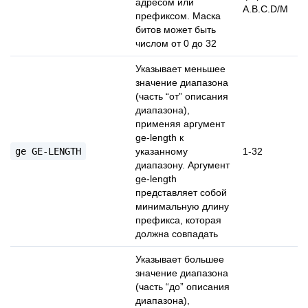
адресом или
A.B.C.D/M
префиксом. Маска
битов может быть
числом от 0 до 32
Указывает меньшее
значение диапазона
(часть “от” описания
диапазона),
применяя аргумент
ge-length к
ge
GE-LENGTH
указанному
1-32
диапазону. Аргумент
ge-length
представляет собой
минимальную длину
префикса, которая
должна совпадать
Указывает большее
значение диапазона
(часть “до” описания
диапазона),