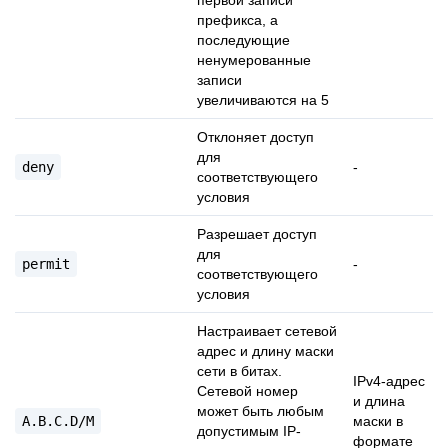
первой записи
префикса, а
последующие
ненумерованные
записи
увеличиваются на 5
Отклоняет доступ
для
deny
-
соответствующего
условия
Разрешает доступ
для
permit
-
соответствующего
условия
Настраивает сетевой
адрес и длину маски
сети в битах.
IPv4-адрес
Сетевой номер
и длина
может быть любым
A.B.C.D/M
маски в
допустимым IP-
формате