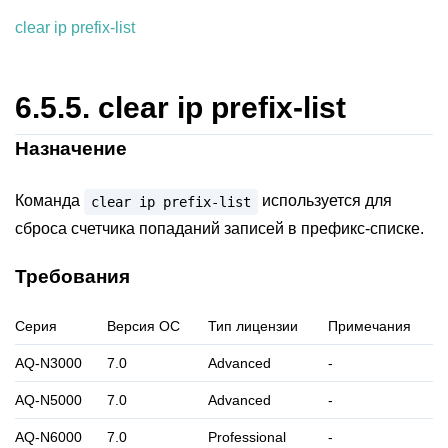
clear ip prefix-list
6.5.5.
clear ip prefix-list
Назначение
Команда
используется для
clear
ip
prefix-list
сброса счетчика попаданий записей в префикс-списке.
Требования
Серия
Версия ОС
Тип лицензии
Примечания
AQ-N3000
7.0
Advanced
-
AQ-N5000
7.0
Advanced
-
AQ-N6000
7.0
Professional
-