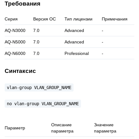
Требования
Серия
Версия ОС
Тип лицензии
Примечания
AQ-N3000
7.0
Advanced
-
AQ-N5000
7.0
Advanced
-
AQ-N6000
7.0
Professional
-
Синтаксис
vlan-group
VLAN_GROUP_NAME
no
vlan-group
VLAN_GROUP_NAME
Описание
Значение
Параметр
параметра
параметра