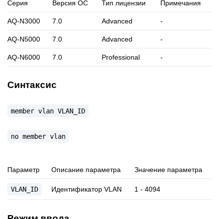
Серия
Версия ОС
Тип лицензии
Примечания
AQ-N3000
7.0
Advanced
-
AQ-N5000
7.0
Advanced
-
AQ-N6000
7.0
Professional
-
Синтаксис
member
vlan
VLAN_ID
no
member
vlan
Параметр
Описание параметра
Значение параметра
VLAN_ID
Идентификатор VLAN
1 - 4094
Режим ввода