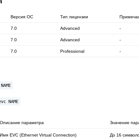
я
Версия ОС
Тип лицензии
Примеча
7.0
Advanced
-
7.0
Advanced
-
7.0
Professional
-
NAME
evc
NAME
Описание параметра
Значение пар
Имя EVC (Ethernet Virtual Connection)
До 16 символ