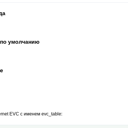
да
 по умолчанию
е
rnet EVC с именем evc_table: