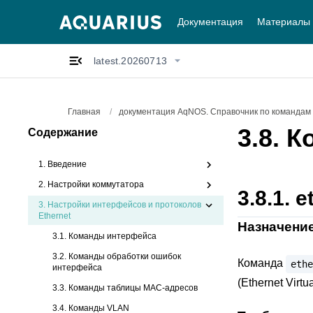
Документация
Материалы
latest.20260713
Главная
/
документация AqNOS. Справочник по командам l
3.8.
К
Содержание
1. Введение
2. Настройки коммутатора
3.8.1.
e
3.
Настройки интерфейсов и протоколов
Ethernet
Назначени
3.1. Команды интерфейса
3.2. Команды обработки ошибок
Команда
ethe
интерфейса
(Ethernet Virtu
3.3. Команды таблицы MAC-адресов
3.4. Команды VLAN