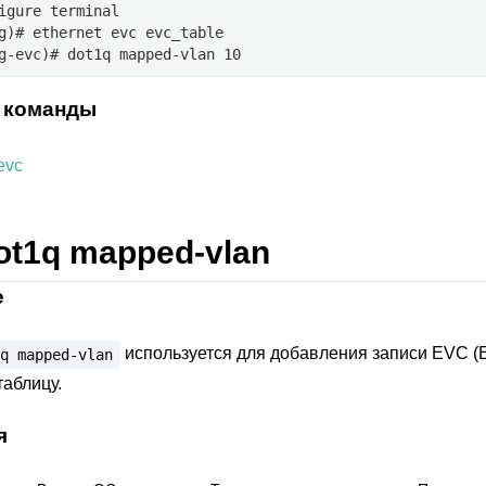
igure terminal
g)# ethernet evc evc_table
g-evc)# dot1q mapped-vlan 10
 команды
evc
ot1q mapped-vlan
е
используется для добавления записи EVC (Et
q
mapped-vlan
таблицу.
я