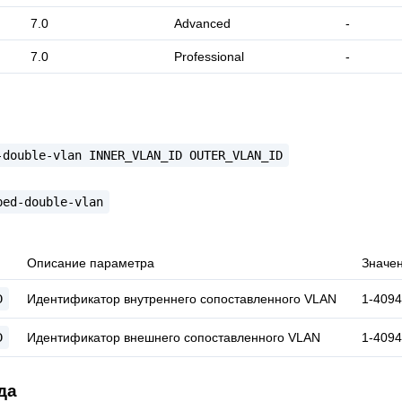
7.0
Advanced
-
7.0
Professional
-
-double-vlan
INNER_VLAN_ID
OUTER_VLAN_ID
ped-double-vlan
Описание параметра
Значе
D
Идентификатор внутреннего сопоставленного VLAN
1-4094
D
Идентификатор внешнего сопоставленного VLAN
1-4094
да