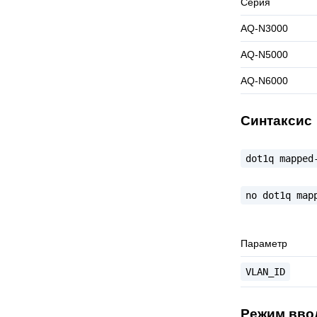
Серия
AQ-N3000
AQ-N5000
AQ-N6000
Синтаксис
dot1q
mapped
no
dot1q
map
Параметр
VLAN_ID
Режим вво