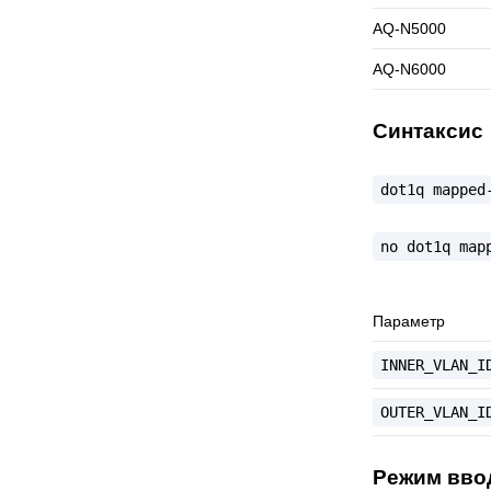
AQ-N5000
AQ-N6000
Синтаксис
dot1q
mapped
no
dot1q
map
Параметр
INNER_VLAN_I
OUTER_VLAN_I
Режим вво