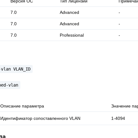
Версия ОС
Тип лицензии
Примеча
7.0
Advanced
-
7.0
Advanced
-
7.0
Professional
-
-vlan
VLAN_ID
ped-vlan
Описание параметра
Значение па
Идентификатор сопоставленного VLAN
1-4094
да