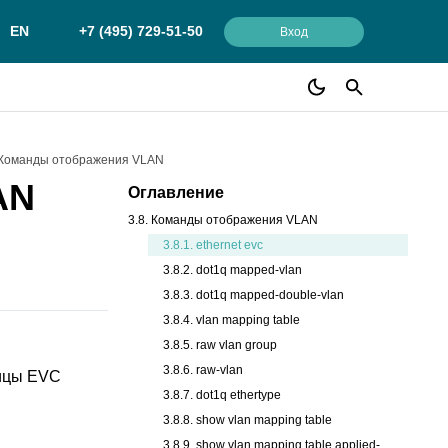
EN
+7 (495) 729-51-50
Вход
. Команды отображения VLAN
AN
Оглавление
3.8. Команды отображения VLAN
3.8.1. ethernet evc
3.8.2. dot1q mapped-vlan
3.8.3. dot1q mapped-double-vlan
3.8.4. vlan mapping table
3.8.5. raw vlan group
3.8.6. raw-vlan
лицы EVC
3.8.7. dot1q ethertype
3.8.8. show vlan mapping table
3.8.9. show vlan mapping table applied-