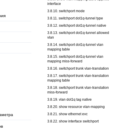
interface
3.8.10. switchport mode
ния
3.8.11. switchport dot1q-tunnel type
3.8.12. switchport dot1q-tunnel native
3.8.13. switchport dot1q-tunnel allowed
vlan
3.8.14. switchport dot1q-tunnel vlan
mapping table
3.8.15. switchport dot1q-tunnel vlan
mapping miss-forward
3.8.16. switchport trunk vlan-translation
3.8.17. switchport trunk vlan-translation
mapping table
3.8.18. switchport trunk vlan-translation
miss-forward
3.8.19. vlan dot1q tag native
3.8.20. show resource vlan-mapping
3.8.21. show ethernet evc
аметра
3.8.22. show interface switchport
ов