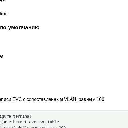
tion
 по умолчанию
е
аписи EVC с сопоставленным VLAN, равным 100:
igure terminal
g)# ethernet evc evc_table
g-evc)# dot1q mapped-vlan 100