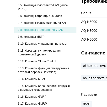
Требовани
3.5. Команды голосовых VLAN (Voice
VLAN)
Серия
3.6. Команды агрегации каналов
AQ-N3000
3.7. Команды классификации VLAN
3.8.
Команды отображения VLAN
AQ-N5000
3.9. Команды MSTP
AQ-N6000
3.10. Команды управления потоком
3.11. Команды туннелирования
Синтаксис
протоколов 2 уровня
3.12. Команды Storm Control
ethernet
evc
3.13. Команды функции обнаружения
петель (Loopback Detection)
no
ethernet
3.14. Команды MLAG
3.15. Команды балансировки нагрузки
с помощью хэширования
Параметр
3.16. Команды GVRP
3.17. Команды GMRP
NAME