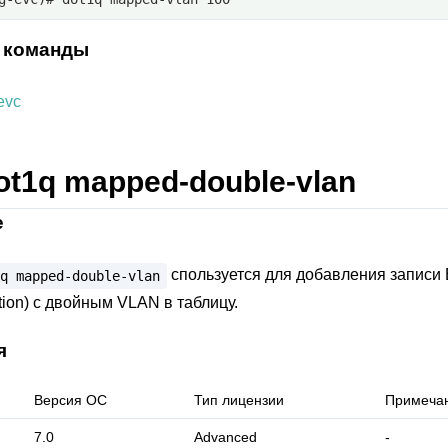
 команды
evc
ot1q mapped-double-vlan
е
спользуется для добавления записи 
q
mapped-double-vlan
tion) с двойным VLAN в таблицу.
я
Версия ОС
Тип лицензии
Примеча
7.0
Advanced
-