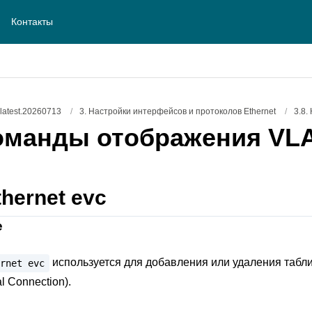
Контакты
atest.20260713
/
3. Настройки интерфейсов и протоколов Ethernet
/
3.8
оманды отображения VL
thernet evc
е
используется для добавления или удаления таб
rnet
evc
al Connection).