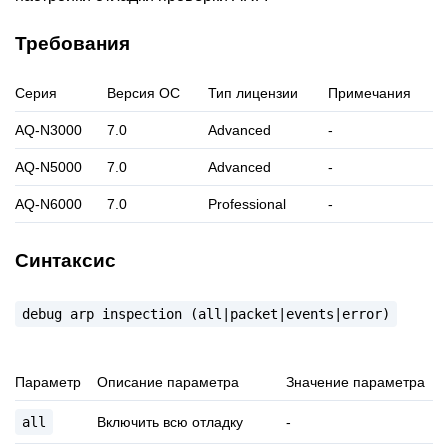
Требования
Серия
Версия ОС
Тип лицензии
Примечания
AQ-N3000
7.0
Advanced
-
AQ-N5000
7.0
Advanced
-
AQ-N6000
7.0
Professional
-
Синтаксис
debug
arp
inspection
(all|packet|events|error)
Параметр
Описание параметра
Значение параметра
all
Включить всю отладку
-