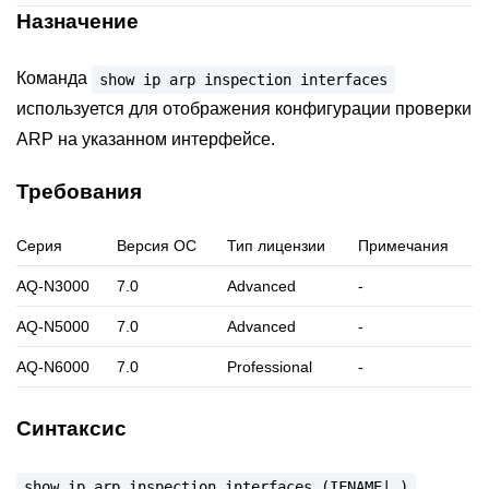
Назначение
Команда
show
ip
arp
inspection
interfaces
используется для отображения конфигурации проверки
ARP на указанном интерфейсе.
Требования
Серия
Версия ОС
Тип лицензии
Примечания
AQ-N3000
7.0
Advanced
-
AQ-N5000
7.0
Advanced
-
AQ-N6000
7.0
Professional
-
Синтаксис
show
ip
arp
inspection
interfaces
(IFNAME|
)