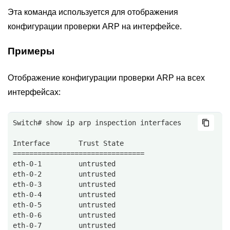
Эта команда используется для отображения
конфигурации проверки ARP на интерфейсе.
Примеры
Отображение конфигурации проверки ARP на всех
интерфейсах:
Switch# show ip arp inspection interfaces
Interface       Trust State
================================
eth-0-1         untrusted      
eth-0-2         untrusted      
eth-0-3         untrusted      
eth-0-4         untrusted      
eth-0-5         untrusted      
eth-0-6         untrusted      
eth-0-7         untrusted      