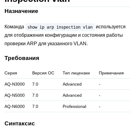
Назначение
Команда
используется
show
ip
arp
inspection
vlan
для отображения конфигурации и состояния работы
проверки ARP для указанного VLAN.
Требования
Серия
Версия ОС
Тип лицензии
Примечания
AQ-N3000
7.0
Advanced
-
AQ-N5000
7.0
Advanced
-
AQ-N6000
7.0
Professional
-
Синтаксис