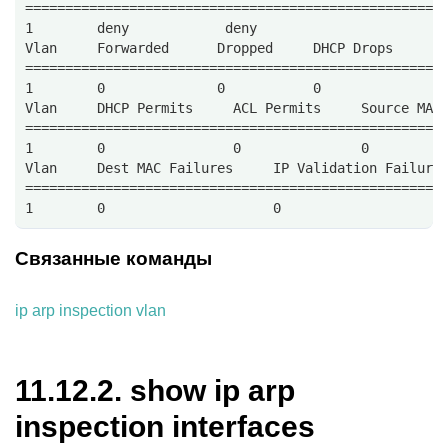
====================================================
1        deny            deny          
Vlan     Forwarded      Dropped     DHCP Drops     A
====================================================
1        0              0           0              0
Vlan     DHCP Permits     ACL Permits     Source MAC
====================================================
1        0                0               0         
Vlan     Dest MAC Failures     IP Validation Failure
====================================================
1        0                     0                    
Связанные команды
ip arp inspection vlan
11.12.2.
show ip arp
inspection interfaces