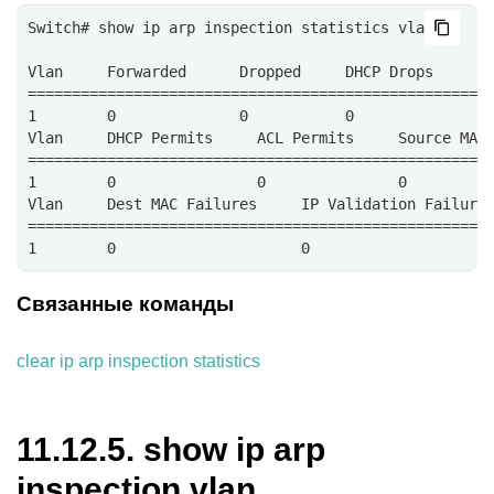
Switch# show ip arp inspection statistics vlan 1
Vlan     Forwarded      Dropped     DHCP Drops     A
====================================================
1        0              0           0              0
Vlan     DHCP Permits     ACL Permits     Source MAC
====================================================
1        0                0               0         
Vlan     Dest MAC Failures     IP Validation Failure
====================================================
1        0                     0                    
Связанные команды
clear ip arp inspection statistics
11.12.5.
show ip arp
inspection vlan