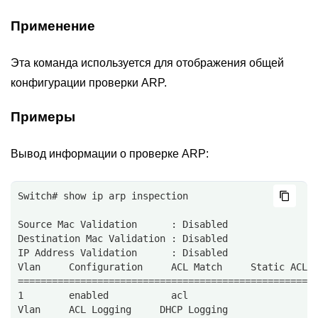
Применение
Эта команда используется для отображения общей
конфигурации проверки ARP.
Примеры
Вывод информации о проверке ARP:
Switch# show ip arp inspection
Source Mac Validation      : Disabled 
Destination Mac Validation : Disabled 
IP Address Validation      : Disabled 
Vlan     Configuration     ACL Match     Static ACL
====================================================
1        enabled           acl                      
Vlan     ACL Logging     DHCP Logging 