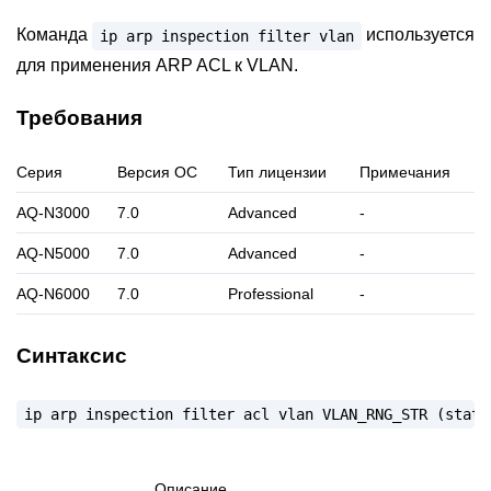
Команда
используется
ip
arp
inspection
filter
vlan
для применения ARP ACL к VLAN.
Требования
Серия
Версия ОС
Тип лицензии
Примечания
AQ-N3000
7.0
Advanced
-
AQ-N5000
7.0
Advanced
-
AQ-N6000
7.0
Professional
-
Синтаксис
ip
arp
inspection
filter
acl
vlan
VLAN_RNG_STR
(stati
Описание