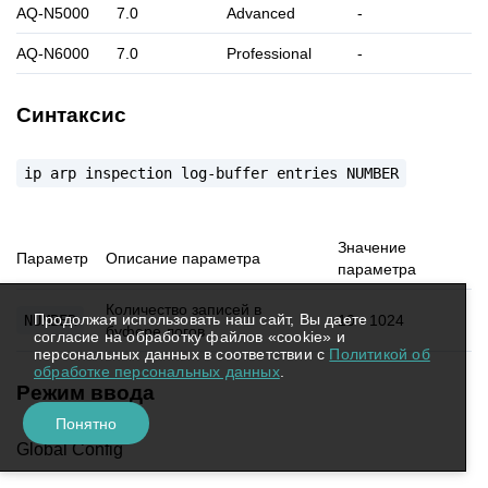
AQ-N5000
7.0
Advanced
-
AQ-N6000
7.0
Professional
-
Синтаксис
ip
arp
inspection
log-buffer
entries
NUMBER
Значение
Параметр
Описание параметра
параметра
Количество записей в
Продолжая использовать наш сайт, Вы даете
NUMBER
10 - 1024
буфере логов
согласие на обработку файлов «cookie» и
персональных данных в соответствии с
Политикой об
обработке персональных данных
.
Режим ввода
Понятно
Global Config