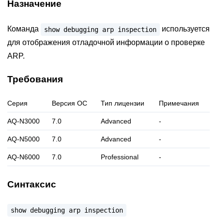
Назначение
Команда
используется
show
debugging
arp
inspection
для отображения отладочной информации о проверке
ARP.
Требования
Серия
Версия ОС
Тип лицензии
Примечания
AQ-N3000
7.0
Advanced
-
AQ-N5000
7.0
Advanced
-
AQ-N6000
7.0
Professional
-
Синтаксис
show
debugging
arp
inspection