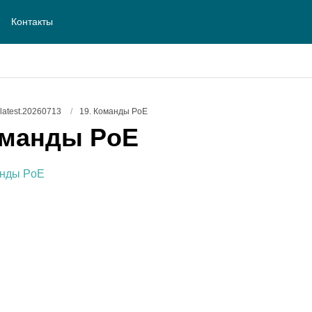
Контакты
atest.20260713
/
19. Команды PoE
манды PoE
анды PoE