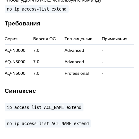
.
no
ip
access-list
extend
Требования
Серия
Версия ОС
Тип лицензии
Примечания
AQ-N3000
7.0
Advanced
-
AQ-N5000
7.0
Advanced
-
AQ-N6000
7.0
Professional
-
Синтаксис
ip
access-list
ACL_NAME
extend
no
ip
access-list
ACL_NAME
extend