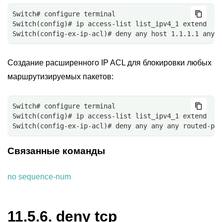
Switch# configure terminal
Switch(config)# ip access-list list_ipv4_1 extend
Switch(config-ex-ip-acl)# deny any host 1.1.1.1 any 
Создание расширенного IP ACL для блокировки любых
маршрутизируемых пакетов:
Switch# configure terminal
Switch(config)# ip access-list list_ipv4_1 extend
Switch(config-ex-ip-acl)# deny any any any routed-pa
Связанные команды
no sequence-num
11.5.6.
deny tcp