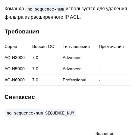
Команда
используется для удаления
no
sequence-num
фильтра из расширенного IP ACL.
Требования
Серия
Версия ОС
Тип лицензии
Примечания
AQ-N3000
7.0
Advanced
-
AQ-N5000
7.0
Advanced
-
AQ-N6000
7.0
Professional
-
Синтаксис
no
sequence-num
SEQUENCE_NUM
Значение