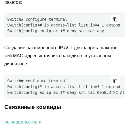
пакетов:
Switch# configure terminal
Switch(config)# ip access-list list_ipv4_1 extend
Switch(config-ex-ip-acl)# deny src-mac any
Создание расширенного IP ACL для запрета пакетов,
чей MAC-адрес источника находится в указанном
диапазоне:
Switch# configure terminal
Switch(config)# ip access-list list_ipv4_1 extend
Switch(config-ex-ip-acl)# deny src-mac 0058.3f2C.A1D
Связанные команды
no sequence-num