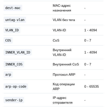
MAC-адрес
dest-mac
-
назначения
untag-vlan
VLAN без тега
-
VLAN_ID
VLAN-ID
1 - 4094
COS
CoS
0 - 7
Внутренний
INNER_VLAN_ID
1 - 4094
VLAN-ID
INNER_COS
Внутренний CoS
0 - 7
arp
Протокол ARP
-
Код операции
arp-op-code
0 - 65535
ARP
IP-адрес
sender-ip
-
отправителя