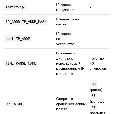
IP-адрес
target-ip
-
получателя
IP-адрес и его
IP_ADDR
IP_ADDR_MASK
-
маска
IP-адрес
host
IP_ADDR
сетевого
-
устройства
Временной
диапазон,
Текст до
TIME-RANGE-NAME
используемый
40
расширенным IP
символов
фильтром
eq
(равно),
lt
Оператор
(меньше),
OPERATOR
сравнения длины
gt
пакета
(больше),