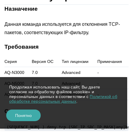
Назначение
Данная команда используется для отклонения TCP-
пакетов, соответствующих IP-фильтру.
Требования
Серия
Версия ОС
Тип лицензии
Примечания
AQ-N3000
7.0
Advanced
-
AQ-N5000
7.0
Advanced
-
Продолжая использовать наш сайт, Вы даете
согласие на обработку файлов «cookie» и
AQ-N6000
7.0
Professional
-
персональных данных в соответствии с
Политикой об
обработке персональных данных
.
Синтаксис
Понятно
(SEQUENCE_NUM|
)
deny
tcp
(SRC_IP
SRC_IP_MASK|any|hos