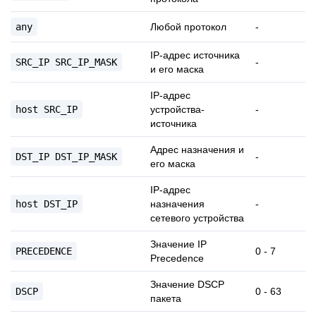
any
Любой протокол
-
IP-адрес источника
SRC_IP
SRC_IP_MASK
-
и его маска
IP-адрес
host
SRC_IP
устройства-
-
источника
Адрес назначения и
DST_IP
DST_IP_MASK
-
его маска
IP-адрес
host
DST_IP
назначения
-
сетевого устройства
Значение IP
PRECEDENCE
0 - 7
Precedence
Значение DSCP
DSCP
0 - 63
пакета