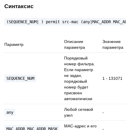
Синтаксис
(SEQUENCE_NUM|
)
permit
src-mac
(any|MAC_ADDR
MAC_ADD
Описание
Значение
Параметр
параметра
параметра
Порядковый
номер фильтра.
Если параметр
не задан,
SEQUENCE_NUM
1 - 131071
порядковый
номер будет
присвоен
автоматически
Любой сетевой
any
-
узел
MAC-адрес и его
MAC_ADDR
MAC_ADDR_MASK
-