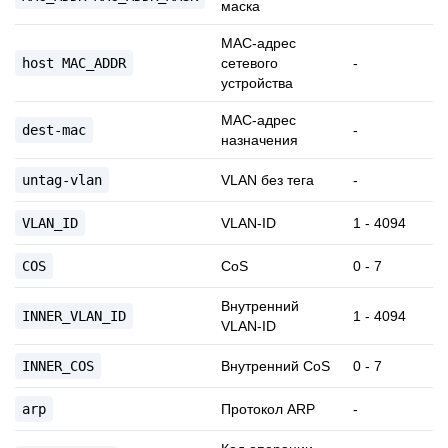
маска
MAC-адрес
host
MAC_ADDR
сетевого
-
устройства
MAC-адрес
dest-mac
-
назначения
untag-vlan
VLAN без тега
-
VLAN_ID
VLAN-ID
1 - 4094
COS
CoS
0 - 7
Внутренний
INNER_VLAN_ID
1 - 4094
VLAN-ID
INNER_COS
Внутренний CoS
0 - 7
arp
Протокол ARP
-