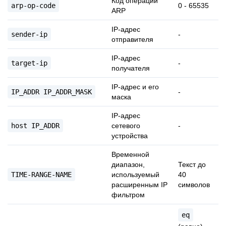
Код операции
arp-op-code
0 - 65535
ARP
IP-адрес
sender-ip
-
отправителя
IP-адрес
target-ip
-
получателя
IP-адрес и его
IP_ADDR
IP_ADDR_MASK
-
маска
IP-адрес
host
IP_ADDR
сетевого
-
устройства
Временной
диапазон,
Текст до
TIME-RANGE-NAME
используемый
40
расширенным IP
символов
фильтром
eq