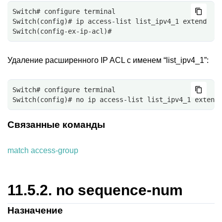
Switch# configure terminal
Switch(config)# ip access-list list_ipv4_1 extend
Switch(config-ex-ip-acl)#
Удаление расширенного IP ACL с именем “list_ipv4_1”:
Switch# configure terminal
Switch(config)# no ip access-list list_ipv4_1 extend
Связанные команды
match access-group
11.5.2.
no sequence-num
Назначение