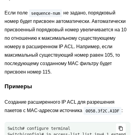
Если поле
не задано, порядковый
sequence-num
номер будет присвоен автоматически. Автоматически
присвоенный порядковый номер увеличивается на 10
по отношению к максимальному существующему
номеру в расширенном IP ACL. Например, если
максимальный существующий номер равен 105, то
последующему созданному MAC фильтру будет
присвоен номер 115.
Примеры
Создание расширенного IP ACL для разрешения
пакетов с MAC-адресом источника
:
0058.3f2C.A1DF
Switch# configure terminal
Switch(config)# ip access-list list_ipv4_1 extend