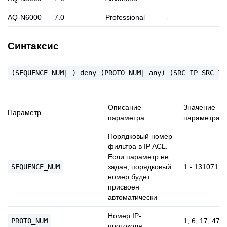
AQ-N6000
7.0
Professional
-
Синтаксис
(SEQUENCE_NUM|
)
deny
(PROTO_NUM|
any)
(SRC_IP
SRC_IP
Описание
Значение
Параметр
параметра
параметра
Порядковый номер
фильтра в IP ACL.
Если параметр не
SEQUENCE_NUM
задан, порядковый
1 - 131071
номер будет
присвоен
автоматически
Номер IP-
PROTO_NUM
1, 6, 17, 47
протокола