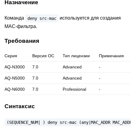
Назначение
Команда
используется для создания
deny
src-mac
MAC-фильтра.
Требования
Серия
Версия ОС
Тип лицензии
Примечания
AQ-N3000
7.0
Advanced
-
AQ-N5000
7.0
Advanced
-
AQ-N6000
7.0
Professional
-
Синтаксис
(SEQUENCE_NUM|
)
deny
src-mac
(any|MAC_ADDR
MAC_ADDR_