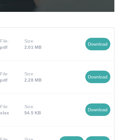
File:
Size:
Download
pdf
2.01 MB
File:
Size:
Download
pdf
2.28 MB
File:
Size:
Download
xlsx
54.5 KB
File:
Size: