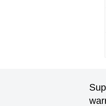
Sup
war