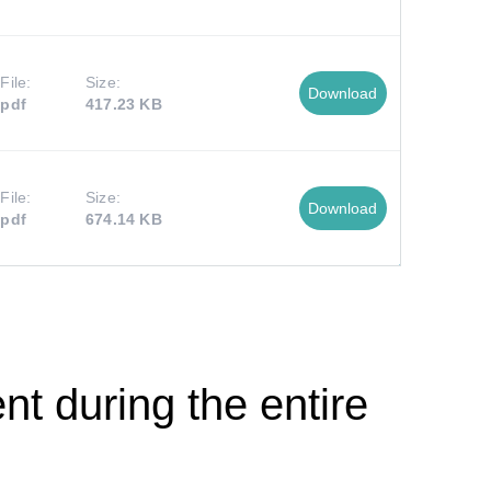
File:
Size:
Download
pdf
417.23 KB
File:
Size:
Download
pdf
674.14 KB
t during the entire