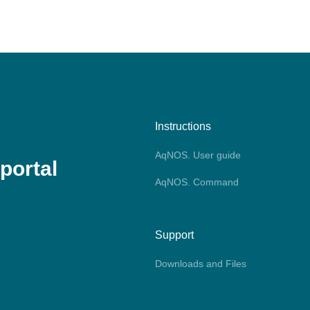
Instructions
AqNOS. User guide
portal
AqNOS. Command
Support
Downloads and Files